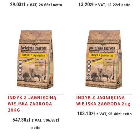
29.03
zł
13.20
zł
z VAT,
26.88
zł
netto
z VAT,
12.22
zł
netto
INDYK Z JAGNIĘCINĄ
INDYK Z JAGNIĘCINĄ
WIEJSKA ZAGRODA
WIEJSKA ZAGRODA 2kg
20KG
103.10
zł
z VAT,
95.46
zł
netto
547.38
zł
z VAT,
506.83
zł
netto