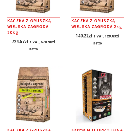
KACZKA Z GRUSZKĄ
KACZKA Z GRUSZKĄ
WIEJSKA ZAGRODA
WIEJSKA ZAGRODA 2kg
20kg
140.22
zł
z VAT,
129.83
zł
724.57
zł
z VAT,
670.90
zł
netto
netto
KACZKA Z GRUSZKĄ
Karma MULTIPROTEINA