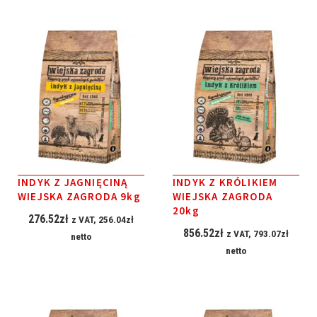
INDYK Z JAGNIĘCINĄ
INDYK Z KRÓLIKIEM
WIEJSKA ZAGRODA 9kg
WIEJSKA ZAGRODA
20kg
276.52
zł
z VAT,
256.04
zł
856.52
zł
z VAT,
793.07
zł
netto
netto