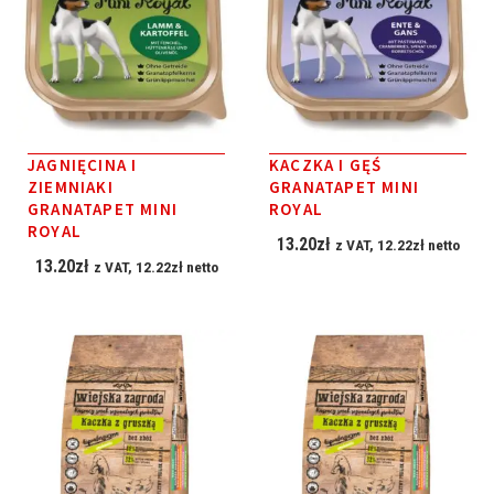
JAGNIĘCINA I
KACZKA I GĘŚ
ZIEMNIAKI
GRANATAPET MINI
GRANATAPET MINI
ROYAL
ROYAL
13.20
zł
z VAT,
12.22
zł
netto
13.20
zł
z VAT,
12.22
zł
netto