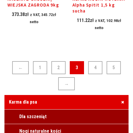
WIEJSKA ZAGRODA 9kg
Alpha Spitit 1,5 kg
sucha
373.38
zł
z VAT,
345.72
zł
111.22
zł
z VAT,
102.98
zł
netto
netto
←
1
2
3
4
5
→
Karma dla psa
Dla szczeniąt
Nogi naturalne kości