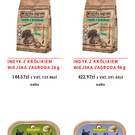
INDYK Z KRÓLIKIEM
INDYK Z KRÓLIKIEM
WIEJSKA ZAGRODA 2kg
WIEJSKA ZAGRODA 9kg
144.57
zł
422.97
zł
z VAT,
133.86
zł
z VAT,
391.64
zł
netto
netto