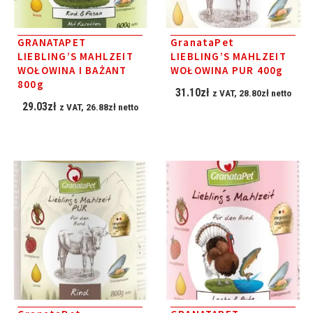
GRANATAPET
GranataPet
LIEBLING’S MAHLZEIT
LIEBLING’S MAHLZEIT
WOŁOWINA I BAŻANT
WOŁOWINA PUR 400g
800g
31.10
zł
z VAT,
28.80
zł
netto
29.03
zł
z VAT,
26.88
zł
netto