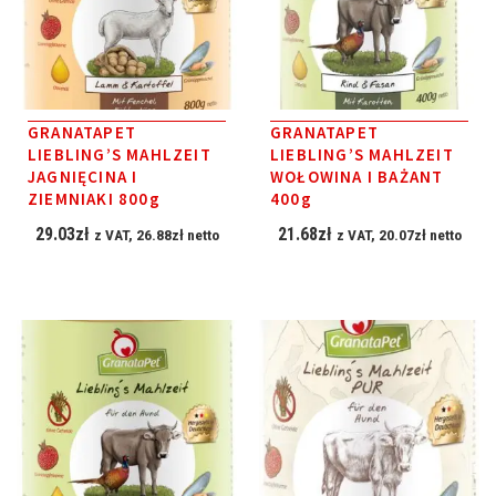
GRANATAPET
GRANATAPET
LIEBLING’S MAHLZEIT
LIEBLING’S MAHLZEIT
JAGNIĘCINA I
WOŁOWINA I BAŻANT
ZIEMNIAKI 800g
400g
29.03
zł
21.68
zł
z VAT,
26.88
zł
netto
z VAT,
20.07
zł
netto