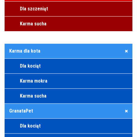
Dla szczeniąt
Karma sucha
Karma dla kota
Dla kociąt
Karma mokra
Karma sucha
GranataPet
Dla kociąt