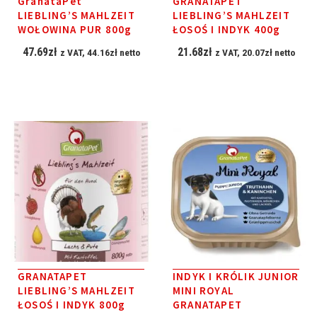
GranataPet
GRANATAPET
LIEBLING’S MAHLZEIT
LIEBLING’S MAHLZEIT
WOŁOWINA PUR 800g
ŁOSOŚ I INDYK 400g
47.69
zł
21.68
zł
z VAT,
44.16
zł
netto
z VAT,
20.07
zł
netto
GRANATAPET
INDYK I KRÓLIK JUNIOR
LIEBLING’S MAHLZEIT
MINI ROYAL
ŁOSOŚ I INDYK 800g
GRANATAPET