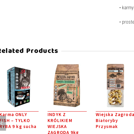
• karmy
• prost
Related Products
Karma ONLY
INDYK Z
Wiejska Zagrod
FISH – TYLKO
KRÓLIKIEM
Białoryby
RYBA 9 kg sucha
WIEJSKA
Przysmak
ZAGRODA 9kg