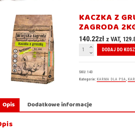
KACZKA Z GR
ZAGRODA 2K
140.22
zł
z VAT,
129.
ilość
DODAJ DO KOS
KACZKA
Z
GRUSZKĄ
SKU:
143
WIEJSKA
Kategorie:
KARMA DLA PSA
,
KAR
ZAGRODA
2kg
Opis
Dodatkowe informacje
Opis