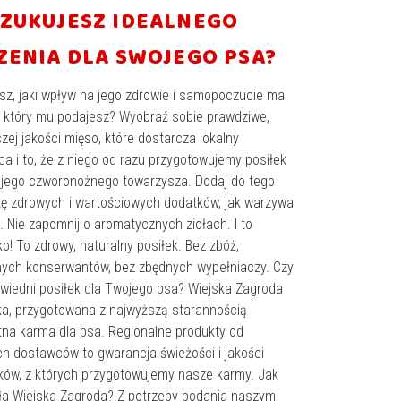
ZUKUJESZ IDEALNEGO
ZENIA DLA SWOJEGO PSA?
sz, jaki wpływ na jego zdrowie i samopoczucie ma
, który mu podajesz? Wyobraź sobie prawdziwe,
zej jakości mięso, które dostarcza lokalny
a i to, że z niego od razu przygotowujemy posiłek
jego czworonożnego towarzysza. Dodaj do tego
ę zdrowych i wartościowych dodatków, jak warzywa
. Nie zapomnij o aromatycznych ziołach. I to
o! To zdrowy, naturalny posiłek. Bez zbóż,
ych konserwantów, bez zbędnych wypełniaczy. Czy
wiedni posiłek dla Twojego psa? Wiejska Zagroda
ka, przygotowana z najwyższą starannością
na karma dla psa. Regionalne produkty od
ch dostawców to gwarancja świeżości i jakości
ków, z których przygotowujemy nasze karmy. Jak
a Wiejska Zagroda? Z potrzeby podania naszym