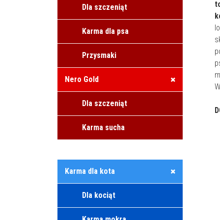
t
Dla szczeniąt
k
l
Karma dla psa
s
p
Przysmaki
p
m
Nero Gold
W
Dla szczeniąt
D
Karma sucha
Karma dla kota
Dla kociąt
Karma mokra