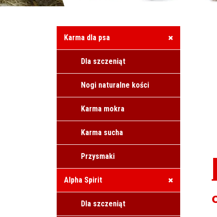
Karma dla psa
Dla szczeniąt
Nogi naturalne kości
Karma mokra
Karma sucha
Przysmaki
Alpha Spirit
Dla szczeniąt