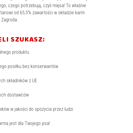
go, czego potrzebują, czyli mięsa! To właśnie
tanowi od 65,5% zawartości w składzie karm
 Zagroda.
ELI SZUKASZ:
alnego produktu
ego posiłku bez konserwantów
ych składników z UE
nych dostawców
ników w jakości do spożycia przez ludzi
arma jest dla Twojego psa!