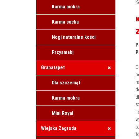
K
Karma mokra
Karma sucha
Nogi naturalne kości
P
Przysmaki
P
C
Granatapet
p
n
Dla szczeniąt
d
d
Karma mokra
s
i
Mini Royal
w
s
Wiejska Zagroda
t