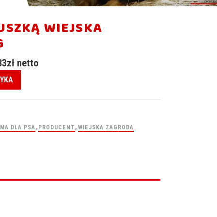
USZKĄ WIEJSKA
G
83
zł
netto
ZYKA
MA DLA PSA
,
PRODUCENT
,
WIEJSKA ZAGRODA