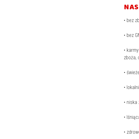
NAS
• bez z
• bez G
• karmy
zboża, 
• śwież
• lokal
• nisk
• lśniąc
• zdrow