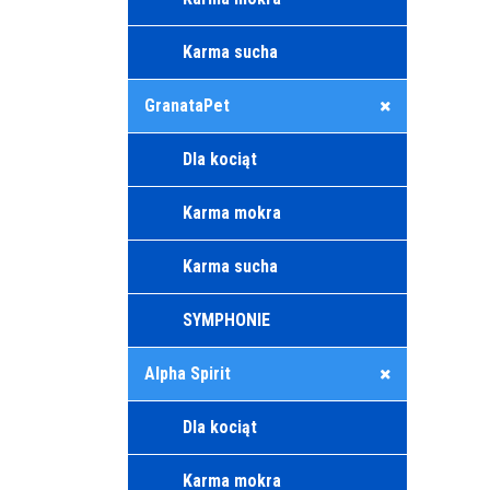
Karma sucha
GranataPet
Dla kociąt
Karma mokra
Karma sucha
SYMPHONIE
Alpha Spirit
Dla kociąt
Karma mokra