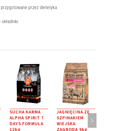
 przygotowane przez dietetyka
e składniki
a
SUCHA KARMA
JAGNIĘCINA ZE
Karma
ALPHA SPIRIT 7
SZPINAKIEM
MULTIPROT
DAYS FORMULA
WIEJSKA
Alpha Spitit
12kg
ZAGRODA 9kg
sucha