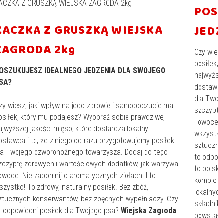
ACZKA Z GRUSZKĄ WIEJSKA ZAGRODA 2kg
POS
KACZKA Z GRUSZKĄ WIEJSKA
JED
ZAGRODA 2kg
Czy wie
posiłek
OSZUKUJESZ IDEALNEGO JEDZENIA DLA SWOJEGO
najwyżs
SA?
dostawc
dla Two
zy wiesz, jaki wpływ na jego zdrowie i samopoczucie ma
szczypt
osiłek, który mu podajesz? Wyobraź sobie prawdziwe,
i owoce
ajwyższej jakości mięso, które dostarcza lokalny
wszystk
ostawca i to, że z niego od razu przygotowujemy posiłek
sztuczn
la Twojego czworonożnego towarzysza. Dodaj do tego
to odpo
zczyptę zdrowych i wartościowych dodatków, jak warzywa
to pols
 owoce. Nie zapomnij o aromatycznych ziołach. I to
komplet
szystko! To zdrowy, naturalny posiłek. Bez zbóż,
lokalny
ztucznych konserwantów, bez zbędnych wypełniaczy. Czy
składni
o odpowiedni posiłek dla Twojego psa?
Wiejska Zagroda
powstał