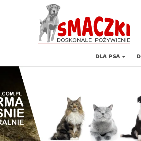
DLA PSA
D