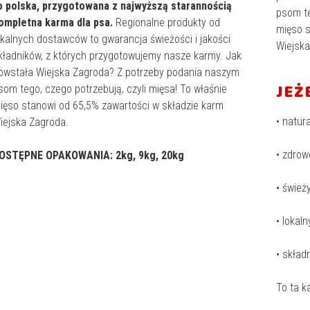
o polska, przygotowana z najwyższą starannością
psom te
ompletna karma dla psa.
Regionalne produkty od
mięso s
okalnych dostawców to gwarancja świeżości i jakości
Wiejska
kładników, z których przygotowujemy nasze karmy. Jak
owstała Wiejska Zagroda? Z potrzeby podania naszym
JEŻ
som tego, czego potrzebują, czyli mięsa! To właśnie
ięso stanowi od 65,5% zawartości w składzie karm
• natur
iejska Zagroda.
• zdrow
OSTĘPNE OPAKOWANIA: 2kg, 9kg, 20kg
• śwież
• lokal
• skład
To ta k