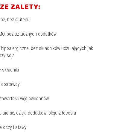
ZE ZALETY:
bóż, bez glutenu
MO, bez sztucznych dodatków
 hipoalergiczne, bez składników uczulających jak
czy soja
e składniki
ni dostawcy
a zawartość węglowodanów
a sierść, dzięki dodatkowi oleju z łososia
e oczy i stawy