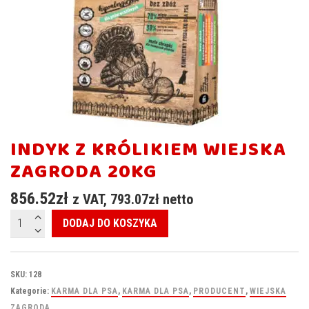
INDYK Z KRÓLIKIEM WIEJSKA
ZAGRODA 20KG
856.52
zł
z VAT,
793.07
zł
netto
ilość
DODAJ DO KOSZYKA
INDYK
Z
KRÓLIKIEM
SKU:
128
WIEJSKA
Kategorie:
KARMA DLA PSA
,
KARMA DLA PSA
,
PRODUCENT
,
WIEJSKA
ZAGRODA
ZAGRODA