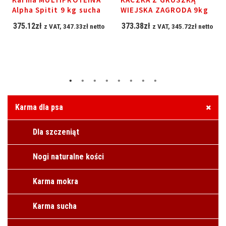
Alpha Spitit 9 kg sucha
WIEJSKA ZAGRODA 9kg
375.12
zł
373.38
zł
z VAT,
347.33
zł
netto
z VAT,
345.72
zł
netto
Karma dla psa
Dla szczeniąt
Nogi naturalne kości
Karma mokra
Karma sucha