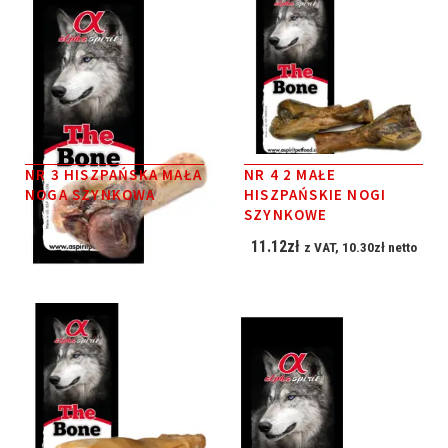
NR 3 HISZPAŃSKA MAŁA
NR 4 2 MAŁE
NOGA SZYNKOWA
HISZPAŃSKIE NOGI
SZYNKOWE
5.47
zł
z VAT,
5.06
zł
netto
11.12
zł
z VAT,
10.30
zł
netto