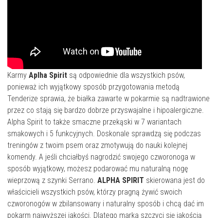
Karmy
Aplha Spirit
są odpowiednie dla wszystkich psów,
ponieważ ich wyjątkowy sposób przygotowania metodą
Tenderize sprawia, że białka zawarte w pokarmie są nadtrawione
przez co stają się bardzo dobrze przyswajalne i hipoalergiczne.
Alpha Spirit to także smaczne przekąski w 7 wariantach
smakowych i 5 funkcyjnych. Doskonale sprawdzą się podczas
treningów z twoim psem oraz zmotywują do nauki kolejnej
komendy. A jeśli chciałbyś nagrodzić swojego czworonoga w
sposób wyjątkowy, możesz podarować mu naturalną nogę
wieprzową z szynki Serrano.
ALPHA SPIRIT
skierowana jest do
właścicieli wszystkich psów, którzy pragną żywić swoich
czworonogów w zbilansowany i naturalny sposób i chcą dać im
pokarm najwyższej jakości. Dlatego marka szczyci się jakością