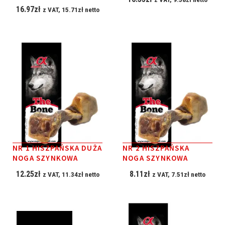
16.97
zł
z VAT,
15.71
zł
netto
NR 1 HISZPAŃSKA DUŻA
NR 2 HISZPAŃSKA
NOGA SZYNKOWA
NOGA SZYNKOWA
12.25
zł
8.11
zł
z VAT,
11.34
zł
netto
z VAT,
7.51
zł
netto