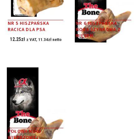
NR 5 HISZPAŃSKA
NR 6 HISZPAŃSKA
RACICA DLA PSA
NOGA SZYNKOWA Z
MIĘSEM
12.25
zł
z VAT,
11.34
zł
netto
7.73
zł
z VAT,
7.16
zł
netto
POŁOWA NOGI
WIEPRZOWEJ