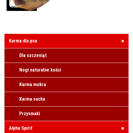
6.60
zł
z VAT,
6.11
zł
netto
Karma dla psa
Dla szczeniąt
Nogi naturalne kości
Karma mokra
Karma sucha
Przysmaki
Alpha Spirit