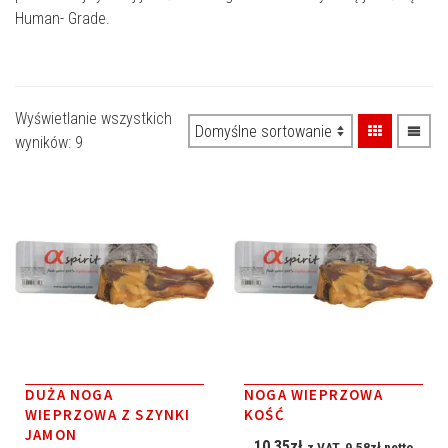
Human- Grade.
Wyświetlanie wszystkich
wyników: 9
DUŻA NOGA
NOGA WIEPRZOWA
WIEPRZOWA Z SZYNKI
KOŚĆ
JAMON
10.35
zł
z VAT,
9.58
zł
netto