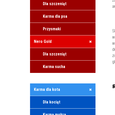
z
Dla szczeniąt
a
Karma dla psa
Przysmaki
S
w
Nero Gold
w
d
Dla szczeniąt
z
g
Karma sucha
Karma dla kota
Dla kociąt
Karma mokra