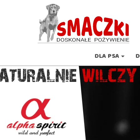
DLA PSA
D