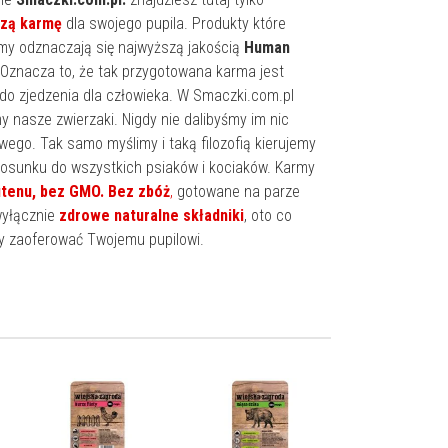
szą karmę
dla swojego pupila. Produkty które
my odznaczają się najwyższą jakością
Human
 Oznacza to, że tak przygotowana karma jest
do zjedzenia dla człowieka. W Smaczki.com.pl
 nasze zwierzaki. Nigdy nie dalibyśmy im nic
wego. Tak samo myślimy i taką filozofią kierujemy
tosunku do wszystkich psiaków i kociaków. Karmy
utenu, bez GMO. Bez zbóż
,
gotowane na parze
 wyłącznie
zdrowe naturalne składniki
, oto co
 zaoferować Twojemu pupilowi.