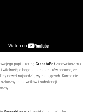
 swojego pupila karmą
GranataPet
zapewniasz mu
 i witalność, a bogata gama smaków sprawia, że
imy nawet najbardziej wymagających. Karma nie
 sztucznych barwników i substancji
ycznych.
pie
Smaczki.com.pl.
znajdziesz tutaj tylko