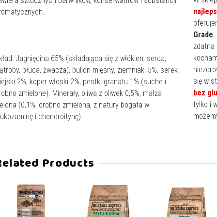
awiera sztucznych barwników, konserwantów i substancji
najlep
romatycznych.
oferuje
Grade
.
zdatna 
kochamy
kład: Jagnięcina 65% (składająca się z włókien, serca,
niezdro
ątroby, płuca, żwacza), bulion mięsny, ziemniaki 5%, serek
się w s
iejski 2%, koper włoski 2%, pestki granatu 1% (suche i
bez gl
robno zmielone). Minerały, oliwa z oliwek 0,5%, małża
tylko i
ielona (0,1%, drobno zmielona, z natury bogata w
możemy
lukozaminę i chondroitynę).
Related Products