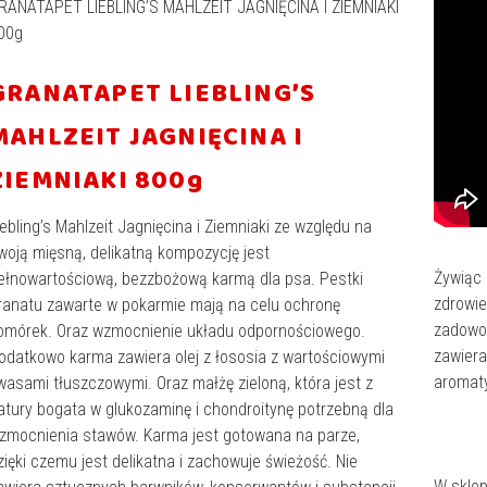
RANATAPET LIEBLING’S MAHLZEIT JAGNIĘCINA I ZIEMNIAKI
00g
GRANATAPET LIEBLING’S
MAHLZEIT JAGNIĘCINA I
ZIEMNIAKI 800g
iebling’s Mahlzeit Jagnięcina i Ziemniaki ze względu na
woją mięsną, delikatną kompozycję jest
Żywiąc
ełnowartościową, bezzbożową karmą dla psa. Pestki
zdrowie
ranatu zawarte w pokarmie mają na celu ochronę
zadowol
omórek. Oraz wzmocnienie układu odpornościowego.
zawiera
odatkowo karma zawiera olej z łososia z wartościowymi
aromat
wasami tłuszczowymi. Oraz małżę zieloną, która jest z
atury bogata w glukozaminę i chondroitynę potrzebną dla
zmocnienia stawów. Karma jest gotowana na parze,
zięki czemu jest delikatna i zachowuje świeżość. Nie
W skle