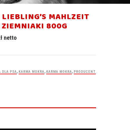
LIEBLING’S MAHLZEIT
I ZIEMNIAKI 800G
zł
netto
 DLA PSA
,
KARMA MOKRA
,
KARMA MOKRA
,
PRODUCENT