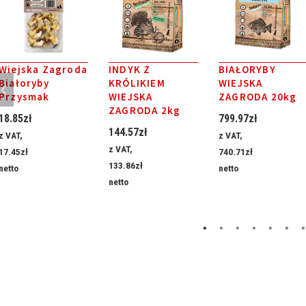
Wiejska Zagroda
INDYK Z
BIAŁORYBY
Białoryby
KRÓLIKIEM
WIEJSKA
Przysmak
WIEJSKA
ZAGRODA 20kg
ZAGRODA 2kg
18.85
zł
799.97
zł
144.57
zł
z VAT,
z VAT,
z VAT,
17.45
zł
740.71
zł
133.86
zł
netto
netto
netto