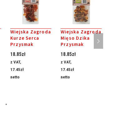
Wiejska Zagroda
Wiejska Zagroda
Karma
Kurze Serca
Mięso Dzika
MULTIPROT
Przysmak
Przysmak
Alpha Spitit
kg sucha
18.85
zł
18.85
zł
111.22
zł
z VAT,
z VAT,
z VAT,
17.45
zł
17.45
zł
102.98
zł
netto
netto
netto