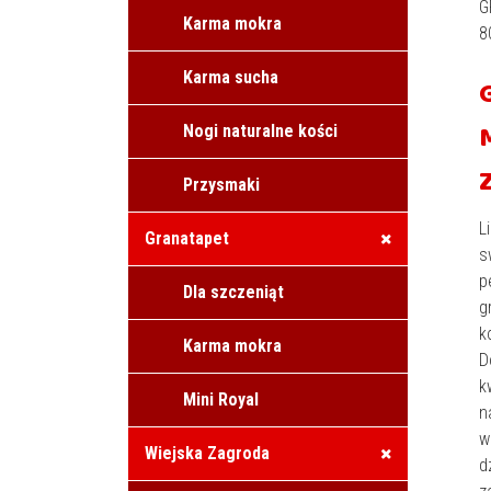
G
Karma mokra
8
Karma sucha
Nogi naturalne kości
Przysmaki
L
Granatapet
s
p
Dla szczeniąt
g
k
Karma mokra
D
k
Mini Royal
n
w
Wiejska Zagroda
d