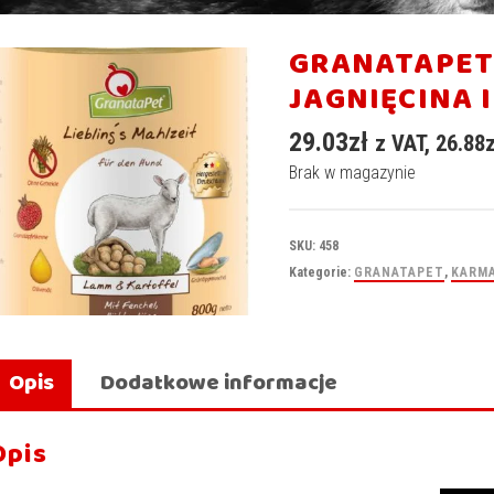
GRANATAPET 
JAGNIĘCINA 
29.03
zł
z VAT,
26.88
Brak w magazynie
SKU:
458
Kategorie:
GRANATAPET
,
KARMA
Opis
Dodatkowe informacje
Opis