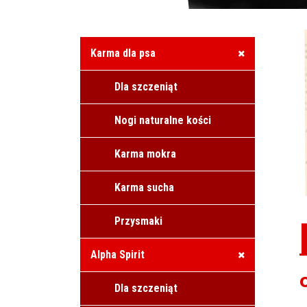
Karma dla psa
Dla szczeniąt
Nogi naturalne kości
Karma mokra
Karma sucha
Przysmaki
Alpha Spirit
Dla szczeniąt