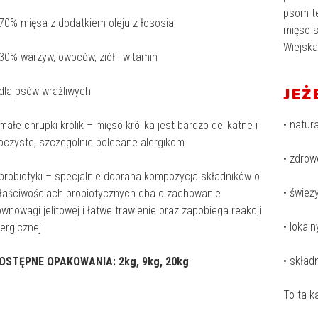
psom te
 70% mięsa z dodatkiem oleju z łososia
mięso s
Wiejska
 30% warzyw, owoców, ziół i witamin
JEŻ
 dla psów wrażliwych
• natur
 małe chrupki królik – mięso królika jest bardzo delikatne i
oczyste, szczególnie polecane alergikom
• zdrow
 probiotyki – specjalnie dobrana kompozycja składników o
• śwież
łaściwościach probiotycznych dba o zachowanie
ównowagi jelitowej i łatwe trawienie oraz zapobiega reakcji
• lokal
lergicznej
• skład
OSTĘPNE OPAKOWANIA: 2kg, 9kg, 20kg
To ta k