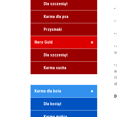
Dla szczeniąt
•
Karma dla psa
•
Przysmaki
•
Nero Gold
•
s
Dla szczeniąt
•
Karma sucha
w
r
a
Karma dla kota
D
Dla kociąt
Karma mokra