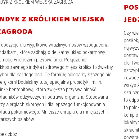
NDYK Z KRÓLIKIEM WIEJSKA ZAGRODA
POS
INDYK Z KRÓLIKIEM WIEJSKA
JED
ZAGRODA
Czy wie
posiłek
ropozycja dla wyjątkowo wrażliwych psów wzbogacona
najwyżs
odatkami, które zadbają o delikatny układ pokarmowy i
dostawc
omogą w lepszym przyswajaniu. Połączenie
dla Two
ekkostrawnego indyka i zdrowego mięsa królika to świetny
szczypt
ybór dla każdego psa. Tę formułę polecamy szczególnie
i owoce
lergikom! Dodaliśmy tutaj specjalne probiotyki, m. in.
wszystk
linkę bentonitową, która zwiększa przyswajalność
sztuczn
kładników odżywczych i odtruwa organizm. Stosowana
to odpo
rzy alergiach skórnych i dla lepszego funkcjonowania
to pols
kładu pokarmowego. Mniejsze chrupki dla mniejszych i
komplet
tarszych psiaków.
lokalny
składni
 bez zbóż
powstał