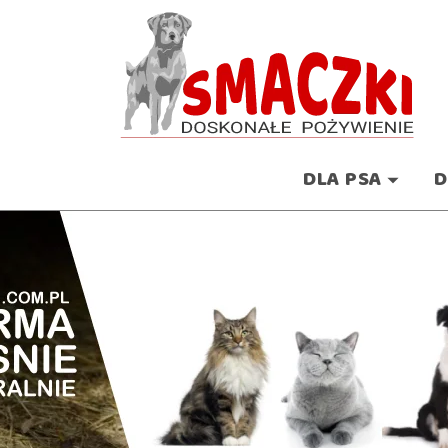
DLA PSA
D