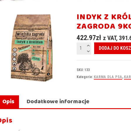
INDYK Z KRÓ
ZAGRODA 9K
422.97
zł
z VAT,
391.
ilość
DODAJ DO KOS
INDYK
Z
KRÓLIKIEM
SKU:
133
WIEJSKA
Kategorie:
KARMA DLA PSA
,
KAR
ZAGRODA
9kg
Opis
Dodatkowe informacje
Opis