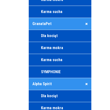
Karma sucha
GranataPet
Dla kociąt
Karma mokra
Karma sucha
SYMPHONIE
Alpha Spirit
Dla kociąt
Karma mokra