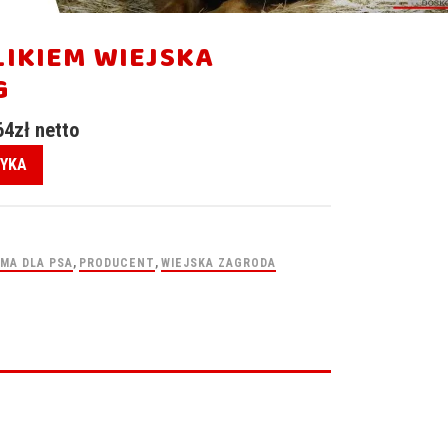
LIKIEM WIEJSKA
G
64
zł
netto
ZYKA
MA DLA PSA
,
PRODUCENT
,
WIEJSKA ZAGRODA