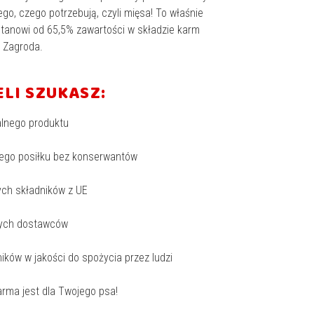
go, czego potrzebują, czyli mięsa! To właśnie
tanowi od 65,5% zawartości w składzie karm
 Zagroda.
ELI SZUKASZ:
alnego produktu
ego posiłku bez konserwantów
ych składników z UE
nych dostawców
ników w jakości do spożycia przez ludzi
arma jest dla Twojego psa!