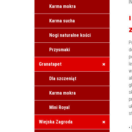
I
Karma mokra
Karma sucha
Nogi naturalne kości
P
Przysmaki
d
p
l
Granatapet
w
a
Dla szczeniąt
g
s
Karma mokra
p
u
Mini Royal
s
Wiejska Zagroda
•