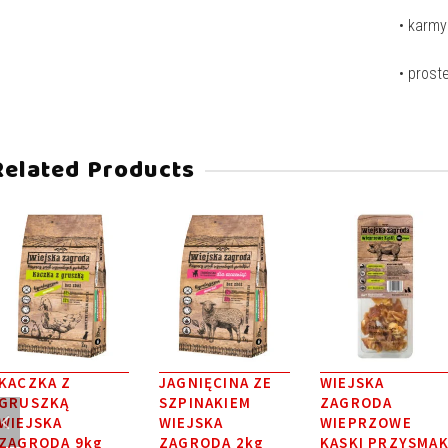
• karmy
• prost
Related Products
KACZKA Z
JAGNIĘCINA ZE
WIEJSKA
GRUSZKĄ
SZPINAKIEM
ZAGRODA
WIEJSKA
WIEJSKA
WIEPRZOWE
ZAGRODA 9kg
ZAGRODA 2kg
KĄSKI PRZYSMA