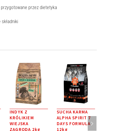
 przygotowane przez dietetyka
e składniki
INDYK Z
SUCHA KARMA
Karma
KRÓLIKIEM
ALPHA SPIRIT 7
MULTIPROT
WIEJSKA
DAYS FORMULA
Alpha Spitit
K
ZAGRODA 2kg
12kg
sucha