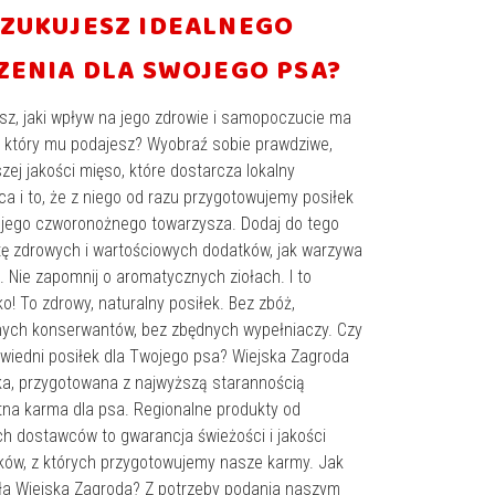
ZUKUJESZ IDEALNEGO
ZENIA DLA SWOJEGO PSA?
sz, jaki wpływ na jego zdrowie i samopoczucie ma
, który mu podajesz? Wyobraź sobie prawdziwe,
zej jakości mięso, które dostarcza lokalny
a i to, że z niego od razu przygotowujemy posiłek
jego czworonożnego towarzysza. Dodaj do tego
ę zdrowych i wartościowych dodatków, jak warzywa
. Nie zapomnij o aromatycznych ziołach. I to
o! To zdrowy, naturalny posiłek. Bez zbóż,
ych konserwantów, bez zbędnych wypełniaczy. Czy
wiedni posiłek dla Twojego psa? Wiejska Zagroda
ka, przygotowana z najwyższą starannością
na karma dla psa. Regionalne produkty od
ch dostawców to gwarancja świeżości i jakości
ków, z których przygotowujemy nasze karmy. Jak
a Wiejska Zagroda? Z potrzeby podania naszym