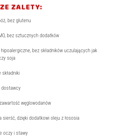
ZE ZALETY:
bóż, bez glutenu
MO, bez sztucznych dodatków
 hipoalergiczne, bez składników uczulających jak
czy soja
e składniki
ni dostawcy
a zawartość węglowodanów
a sierść, dzięki dodatkowi oleju z łososia
e oczy i stawy