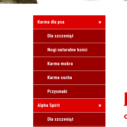
Karma dla psa
Dla szczeniąt
Nogi naturalne kości
Karma mokra
Karma sucha
Przysmaki
Alpha Spirit
Dla szczeniąt