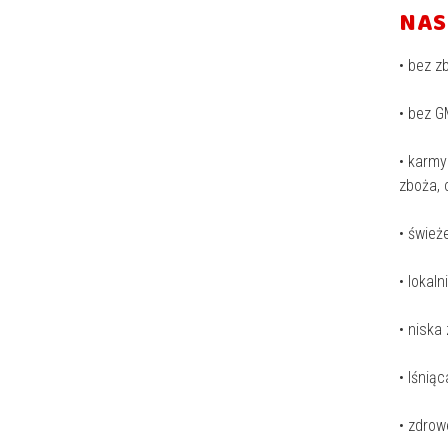
NAS
• bez z
• bez G
• karmy
zboża, 
• śwież
• lokal
• nisk
• lśniąc
• zdrow