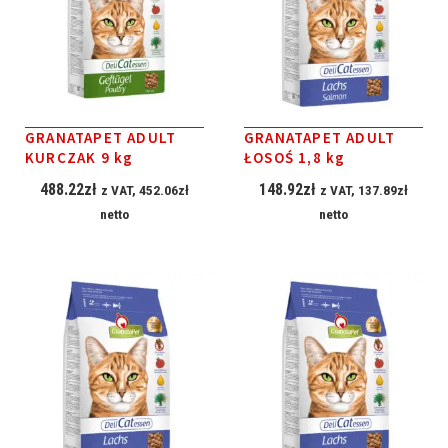
GRANATAPET ADULT
GRANATAPET ADULT
KURCZAK 9 kg
ŁOSOŚ 1,8 kg
488.22
zł
148.92
zł
z VAT,
452.06
zł
z VAT,
137.89
zł
netto
netto