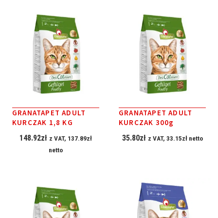
GRANATAPET ADULT
GRANATAPET ADULT
KURCZAK 1,8 KG
KURCZAK 300g
148.92
zł
35.80
zł
z VAT,
137.89
zł
z VAT,
33.15
zł
netto
netto