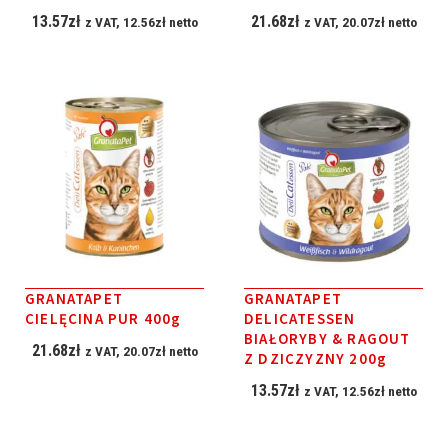
13.57
zł
21.68
zł
z VAT,
12.56
zł
netto
z VAT,
20.07
zł
netto
GRANATAPET
GRANATAPET
CIELĘCINA PUR 400g
DELICATESSEN
BIAŁORYBY & RAGOUT
21.68
zł
z VAT,
20.07
zł
netto
Z DZICZYZNY 200g
13.57
zł
z VAT,
12.56
zł
netto