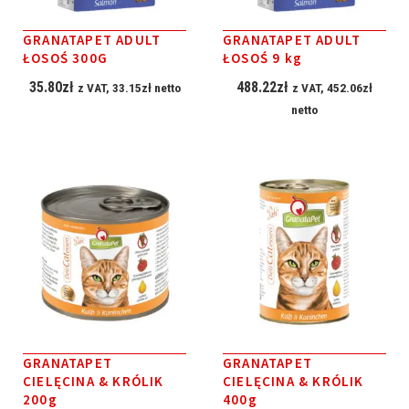
GRANATAPET ADULT
GRANATAPET ADULT
ŁOSOŚ 300G
ŁOSOŚ 9 kg
35.80
zł
488.22
zł
z VAT,
33.15
zł
netto
z VAT,
452.06
zł
netto
GRANATAPET
GRANATAPET
CIELĘCINA & KRÓLIK
CIELĘCINA & KRÓLIK
200g
400g