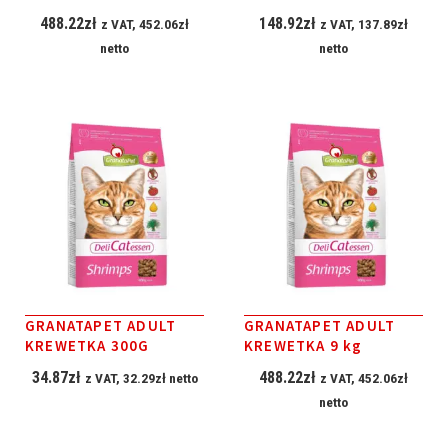
488.22
zł
148.92
zł
z VAT,
452.06
zł
z VAT,
137.89
zł
netto
netto
GRANATAPET ADULT
GRANATAPET ADULT
KREWETKA 300G
KREWETKA 9 kg
34.87
zł
488.22
zł
z VAT,
32.29
zł
netto
z VAT,
452.06
zł
netto