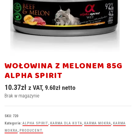
WOŁOWINA Z MELONEM 85G
ALPHA SPIRIT
10.37
zł
z VAT,
9.60
zł
netto
Brak w magazynie
SKU:
720
Kategorie:
ALPHA SPIRIT
,
KARMA DLA KOTA
,
KARMA MOKRA
,
KARMA
MOKRA
,
PRODUCENT.