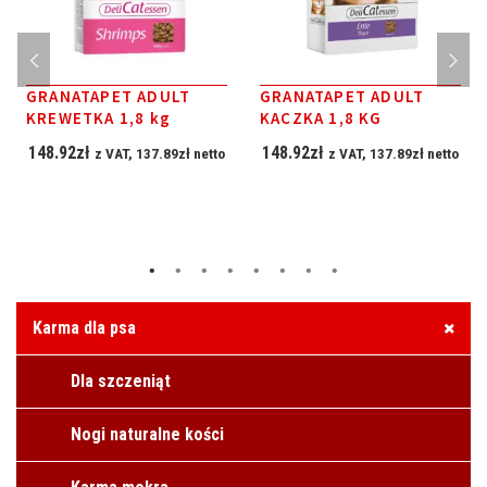
GRANATAPET ADULT
GRANATAPET ADULT
KREWETKA 1,8 kg
KACZKA 1,8 KG
148.92
zł
148.92
zł
z VAT,
137.89
zł
netto
z VAT,
137.89
zł
netto
Karma dla psa
Dla szczeniąt
Nogi naturalne kości