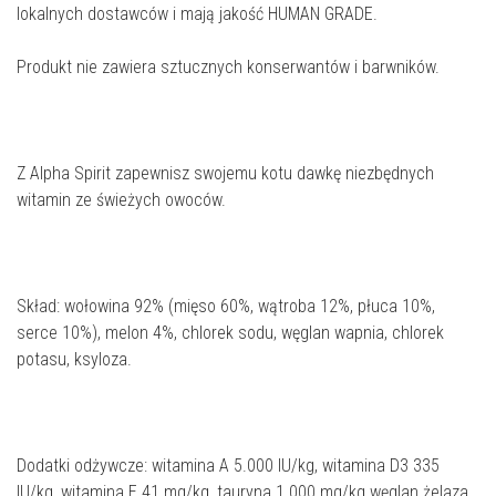
lokalnych dostawców i mają jakość HUMAN GRADE.
Produkt nie zawiera sztucznych konserwantów i barwników.
Z Alpha Spirit zapewnisz swojemu kotu dawkę niezbędnych
witamin ze świeżych owoców.
Skład: wołowina 92% (mięso 60%, wątroba 12%, płuca 10%,
serce 10%), melon 4%, chlorek sodu, węglan wapnia, chlorek
potasu, ksyloza.
Dodatki odżywcze: witamina A 5.000 IU/kg, witamina D3 335
IU/kg, witamina E 41 mg/kg, tauryna 1.000 mg/kg węglan żelaza