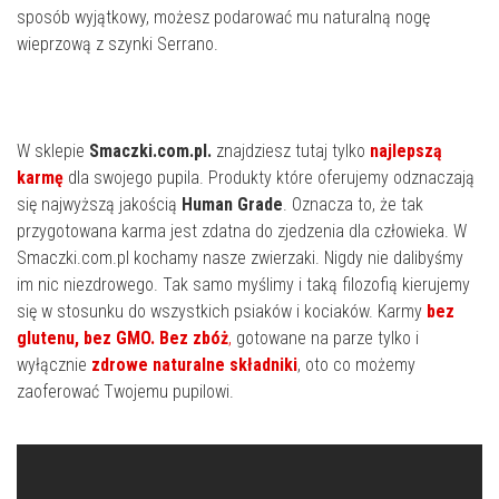
sposób wyjątkowy, możesz podarować mu naturalną nogę
wieprzową z szynki Serrano.
W sklepie
Smaczki.com.pl.
znajdziesz tutaj tylko
najlepszą
karmę
dla swojego pupila. Produkty które oferujemy odznaczają
się najwyższą jakością
Human Grade
. Oznacza to, że tak
przygotowana karma jest zdatna do zjedzenia dla człowieka. W
Smaczki.com.pl kochamy nasze zwierzaki. Nigdy nie dalibyśmy
im nic niezdrowego. Tak samo myślimy i taką filozofią kierujemy
się w stosunku do wszystkich psiaków i kociaków. Karmy
bez
glutenu, bez GMO. Bez zbóż
,
gotowane na parze tylko i
wyłącznie
zdrowe naturalne składniki
, oto co możemy
zaoferować Twojemu pupilowi.