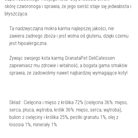
skórę czworonoga i sprawia, że jego sierść staje się jedwabista i
błyszcząca.
Ta nadzwyczajna mokra karma najlepszej jakości, nie
zawiera żadnego zboża i jest wolna od glutenu, dzięki czemu
jest hipoalergiczna.
Żywiąc swojego kota karmą GranataPet DeliCatessen
zapewniasz mu zdrowie i witalność, a bogata gama smaków
sprawia, że zadowolimy nawet najbardziej wymagające koty!
Skład : Cielęcina i mięso z królika 72% (cielęcina 36%: mięso,
serca, płuca, wątroba, królik 36%: mięso, serca, wątroba),
bulion z cielęciny i królika 25%, pestki granatu 1%, olej z
łososia 1%, minerały 1%