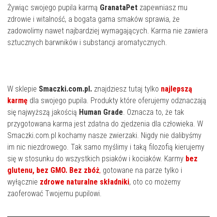
Żywiąc swojego pupila karmą
GranataPet
zapewniasz mu
zdrowie i witalność, a bogata gama smaków sprawia, że
zadowolimy nawet najbardziej wymagających. Karma nie zawiera
sztucznych barwników i substancji aromatycznych.
W sklepie
Smaczki.com.pl.
znajdziesz tutaj tylko
najlepszą
karmę
dla swojego pupila. Produkty które oferujemy odznaczają
się najwyższą jakością
Human Grade
. Oznacza to, że tak
przygotowana karma jest zdatna do zjedzenia dla człowieka. W
Smaczki.com.pl kochamy nasze zwierzaki. Nigdy nie dalibyśmy
im nic niezdrowego. Tak samo myślimy i taką filozofią kierujemy
się w stosunku do wszystkich psiaków i kociaków. Karmy
bez
glutenu, bez GMO. Bez zbóż
,
gotowane na parze tylko i
wyłącznie
zdrowe naturalne składniki
, oto co możemy
zaoferować Twojemu pupilowi.