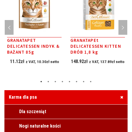
GRANATAPET
GRANATAPEt
DELICATESSEN INDYK &
DELICATESSEN KITTEN
BAŻANT 85g
DRÓB 1,8 kg
11.12
zł
148.92
zł
z VAT,
10.30
zł
netto
z VAT,
137.89
zł
netto
Karma dla psa
Dla szczeniąt
Nogi naturalne kości