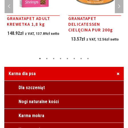
GRANATAPET ADULT
GRANATAPET
KREWETKA 1,8 kg
DELICATESSEN
CIELĘCINA PUR 200g
148.92
zł
z VAT,
137.89
zł
netto
13.57
zł
z VAT,
12.56
zł
netto
Karma dla psa
Dla szczeniąt
Nogi naturalne kości
Karma mokra