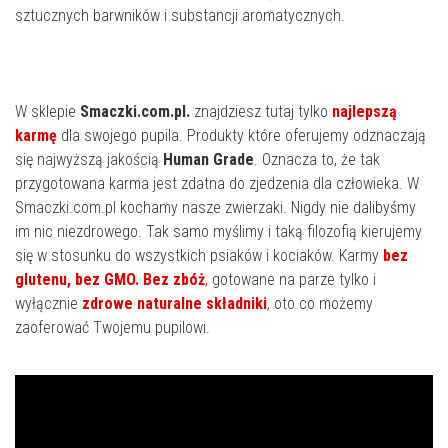
sztucznych barwników i substancji aromatycznych.
W sklepie
Smaczki.com.pl.
znajdziesz tutaj tylko
najlepszą
karmę
dla swojego pupila. Produkty które oferujemy odznaczają
się najwyższą jakością
Human Grade
. Oznacza to, że tak
przygotowana karma jest zdatna do zjedzenia dla człowieka. W
Smaczki.com.pl kochamy nasze zwierzaki. Nigdy nie dalibyśmy
im nic niezdrowego. Tak samo myślimy i taką filozofią kierujemy
się w stosunku do wszystkich psiaków i kociaków. Karmy
bez
glutenu, bez GMO. Bez zbóż
,
gotowane na parze tylko i
wyłącznie
zdrowe naturalne składniki
, oto co możemy
zaoferować Twojemu pupilowi.