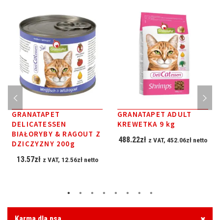
GRANATAPET
GRANATAPET ADULT
DELICATESSEN
KREWETKA 9 kg
BIAŁORYBY & RAGOUT Z
488.22
zł
z VAT,
452.06
zł
netto
DZICZYZNY 200g
13.57
zł
z VAT,
12.56
zł
netto
Karma dla psa