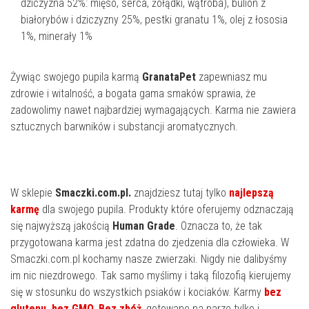
dziczyzna 52%: mięso, serca, żołądki, wątroba), bulion z
białorybów i dziczyzny 25%, pestki granatu 1%, olej z łososia
1%, minerały 1%
Żywiąc swojego pupila karmą
GranataPet
zapewniasz mu
zdrowie i witalność, a bogata gama smaków sprawia, że
zadowolimy nawet najbardziej wymagających. Karma nie zawiera
sztucznych barwników i substancji aromatycznych.
W sklepie
Smaczki.com.pl.
znajdziesz tutaj tylko
najlepszą
karmę
dla swojego pupila. Produkty które oferujemy odznaczają
się najwyższą jakością
Human Grade
. Oznacza to, że tak
przygotowana karma jest zdatna do zjedzenia dla człowieka. W
Smaczki.com.pl kochamy nasze zwierzaki. Nigdy nie dalibyśmy
im nic niezdrowego. Tak samo myślimy i taką filozofią kierujemy
się w stosunku do wszystkich psiaków i kociaków. Karmy
bez
glutenu, bez GMO. Bez zbóż
,
gotowane na parze tylko i