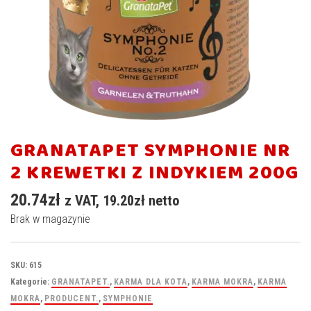
GRANATAPET SYMPHONIE NR
2 KREWETKI Z INDYKIEM 200G
20.74
zł
z VAT,
19.20
zł
netto
Brak w magazynie
SKU:
615
Kategorie:
GRANATAPET.
,
KARMA DLA KOTA
,
KARMA MOKRA
,
KARMA
MOKRA
,
PRODUCENT.
,
SYMPHONIE