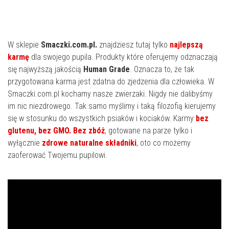
W sklepie
Smaczki.com.pl.
znajdziesz tutaj tylko
najlepszą
karmę
dla swojego pupila. Produkty które oferujemy odznaczają
się najwyższą jakością
Human Grade
. Oznacza to, że tak
przygotowana karma jest zdatna do zjedzenia dla człowieka. W
Smaczki.com.pl kochamy nasze zwierzaki. Nigdy nie dalibyśmy
im nic niezdrowego. Tak samo myślimy i taką filozofią kierujemy
się w stosunku do wszystkich psiaków i kociaków. Karmy
bez
glutenu, bez GMO. Bez zbóż
,
gotowane na parze tylko i
wyłącznie
zdrowe naturalne składniki
, oto co możemy
zaoferować Twojemu pupilowi.