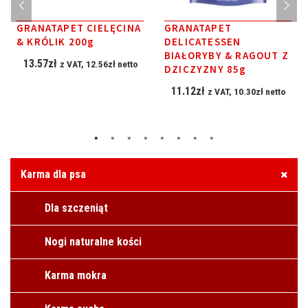
GRANATAPET CIELĘCINA
GRANATAPET
& KRÓLIK 200g
DELICATESSEN
BIAŁORYBY & RAGOUT Z
13.57
zł
z VAT,
12.56
zł
netto
DZICZYZNY 85g
11.12
zł
z VAT,
10.30
zł
netto
Karma dla psa
Dla szczeniąt
Nogi naturalne kości
Karma mokra