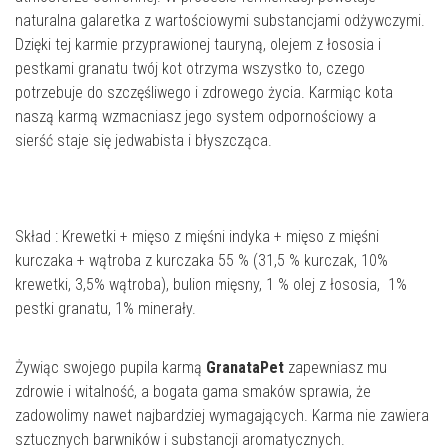
naturalna galaretka z wartościowymi substancjami odżywczymi.
Dzięki tej karmie przyprawionej tauryną, olejem z łososia i
pestkami granatu twój kot otrzyma wszystko to, czego
potrzebuje do szczęśliwego i zdrowego życia. Karmiąc kota
naszą karmą wzmacniasz jego system odpornościowy a
sierść staje się jedwabista i błyszcząca.
Skład : Krewetki + mięso z mięśni indyka + mięso z mięśni
kurczaka + wątroba z kurczaka 55 % (31,5 % kurczak, 10%
krewetki, 3,5% wątroba), bulion mięsny, 1 % olej z łososia, 1%
pestki granatu, 1% minerały.
Żywiąc swojego pupila karmą
GranataPet
zapewniasz mu
zdrowie i witalność, a bogata gama smaków sprawia, że
zadowolimy nawet najbardziej wymagających. Karma nie zawiera
sztucznych barwników i substancji aromatycznych.