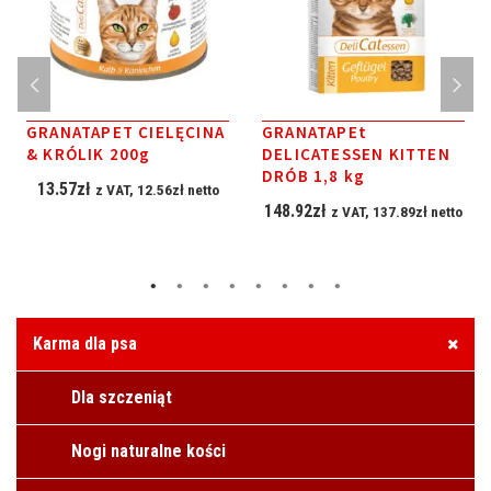
GRANATAPET CIELĘCINA
GRANATAPEt
& KRÓLIK 200g
DELICATESSEN KITTEN
DRÓB 1,8 kg
13.57
zł
z VAT,
12.56
zł
netto
148.92
zł
z VAT,
137.89
zł
netto
Karma dla psa
Dla szczeniąt
Nogi naturalne kości