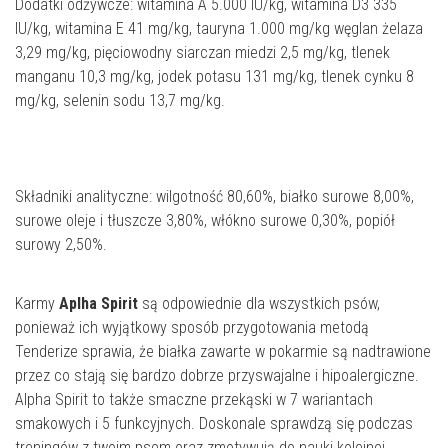
Dodatki odżywcze: witamina A 5.000 IU/kg, witamina D3 335
IU/kg, witamina E 41 mg/kg, tauryna 1.000 mg/kg węglan żelaza
3,29 mg/kg, pięciowodny siarczan miedzi 2,5 mg/kg, tlenek
manganu 10,3 mg/kg, jodek potasu 131 mg/kg, tlenek cynku 8
mg/kg, selenin sodu 13,7 mg/kg.
Składniki analityczne: wilgotność 80,60%, białko surowe 8,00%,
surowe oleje i tłuszcze 3,80%, włókno surowe 0,30%, popiół
surowy 2,50%.
Karmy
Aplha Spirit
są odpowiednie dla wszystkich psów,
ponieważ ich wyjątkowy sposób przygotowania metodą
Tenderize sprawia, że białka zawarte w pokarmie są nadtrawione
przez co stają się bardzo dobrze przyswajalne i hipoalergiczne.
Alpha Spirit to także smaczne przekąski w 7 wariantach
smakowych i 5 funkcyjnych. Doskonale sprawdzą się podczas
treningów z twoim psem oraz zmotywują do nauki kolejnej