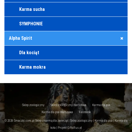
Karma sucha
SYMPHONIE
Alpha Spirit
Dla kociąt
Karma mokra
Sklep zoologiczny
Sklep zoologiczny Warszawa
Karma dla psa
Karma dla psa Warszawa
Facebook
© 2026 Smaczki.com.pl Sklep z karmą dla zwierząt | Sklep zoologiczny | Karma dla psa | Karma dla
kota | Projekt
GiftsRus.pl