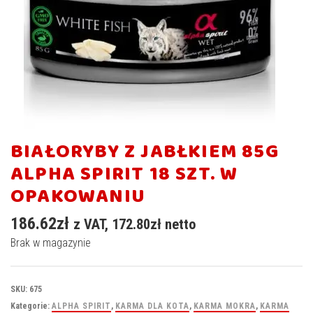
BIAŁORYBY Z JABŁKIEM 85G
ALPHA SPIRIT 18 SZT. W
OPAKOWANIU
186.62
zł
z VAT,
172.80
zł
netto
Brak w magazynie
SKU:
675
Kategorie:
ALPHA SPIRIT
,
KARMA DLA KOTA
,
KARMA MOKRA
,
KARMA