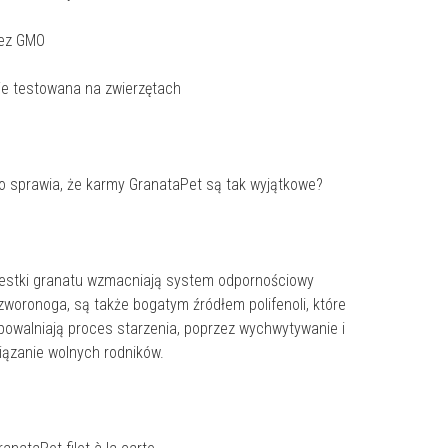
ez GMO
ie testowana na zwierzętach
o sprawia, że karmy GranataPet są tak wyjątkowe?
estki granatu wzmacniają system odpornościowy
zworonoga, są także bogatym źródłem polifenoli, które
powalniają proces starzenia, poprzez wychwytywanie i
iązanie wolnych rodników.