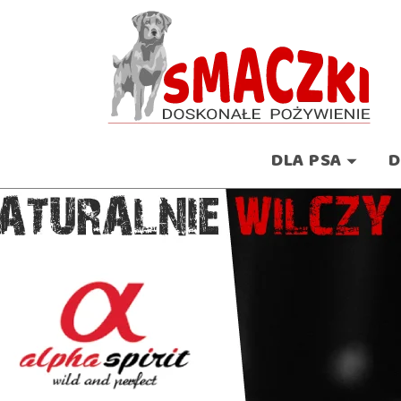
DLA PSA
D