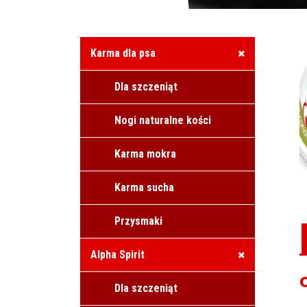
Karma dla psa
Dla szczeniąt
Nogi naturalne kości
Karma mokra
Karma sucha
Przysmaki
Alpha Spirit
Dla szczeniąt