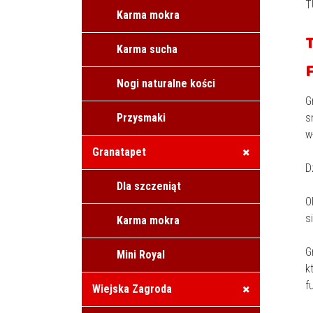
T
Karma mokra
Karma sucha
Nogi naturalne kości
G
Przysmaki
s
w
Granatapet
D
Dla szczeniąt
O
s
Karma mokra
G
Mini Royal
k
f
Wiejska Zagroda