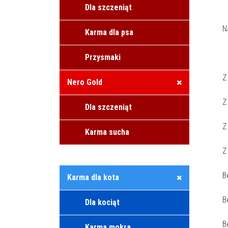
Dla szczeniąt
N
Karma dla psa
Przysmaki
Z
Nero Gold
Z
Dla szczeniąt
Z
Karma sucha
Z
B
Karma dla kota
B
Dla kociąt
B
Karma mokra