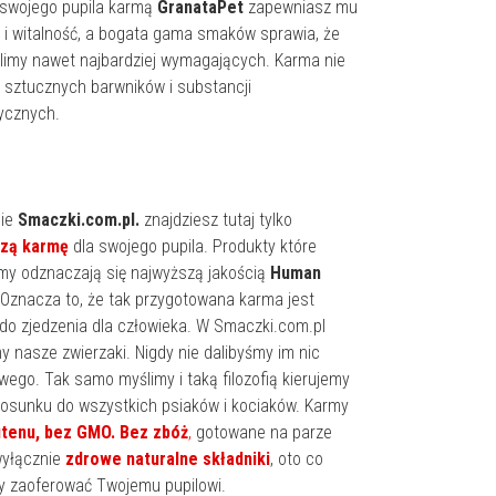
 swojego pupila karmą
GranataPet
zapewniasz mu
 i witalność, a bogata gama smaków sprawia, że
imy nawet najbardziej wymagających. Karma nie
 sztucznych barwników i substancji
ycznych.
pie
Smaczki.com.pl.
znajdziesz tutaj tylko
szą karmę
dla swojego pupila. Produkty które
my odznaczają się najwyższą jakością
Human
 Oznacza to, że tak przygotowana karma jest
do zjedzenia dla człowieka. W Smaczki.com.pl
 nasze zwierzaki. Nigdy nie dalibyśmy im nic
wego. Tak samo myślimy i taką filozofią kierujemy
tosunku do wszystkich psiaków i kociaków. Karmy
utenu, bez GMO. Bez zbóż
,
gotowane na parze
 wyłącznie
zdrowe naturalne składniki
, oto co
 zaoferować Twojemu pupilowi.