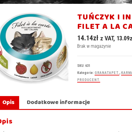
TUŃCZYK I I
FILET A LA C
14.14
zł
z VAT,
13.09
Brak w magazynie
SKU:
631
Kategorie:
GRANATAPET.
,
KARM
PRODUCENT.
Opis
Dodatkowe informacje
Opis