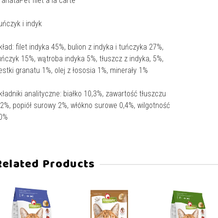
ranataPet filet à la carte
uńczyk i indyk
kład: filet indyka 45%, bulion z indyka i tuńczyka 27%,
uńczyk 15%, wątroba indyka 5%, tłuszcz z indyka, 5%,
estki granatu 1%, olej z łososia 1%, minerały 1%
kładniki analityczne: białko 10,3%, zawartość tłuszczu
,2%, popiół surowy 2%, włókno surowe 0,4%, wilgotność
0%
Related Products