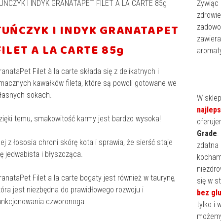
UŃCZYK I INDYK GRANATAPET FILET A LA CARTE 85g
Żywiąc
zdrowie
TUŃCZYK I INDYK GRANATAPET
zadowol
zawiera
FILET A LA CARTE 85g
aromat
ranataPet Filet à la carte składa się z delikatnych i
macznych kawałków fileta, które są powoli gotowane we
łasnych sokach.
W skle
najlep
zięki temu, smakowitość karmy jest bardzo wysoka!
oferuje
Grade
.
lej z łososia chroni skórę kota i sprawia, że sierść staje
zdatna 
ię jedwabista i błyszcząca.
kochamy
niezdro
ranataPet Filet a la carte bogaty jest również w taurynę,
się w s
tóra jest niezbędna do prawidłowego rozwoju i
bez gl
unkcjonowania czworonoga.
tylko i
możemy