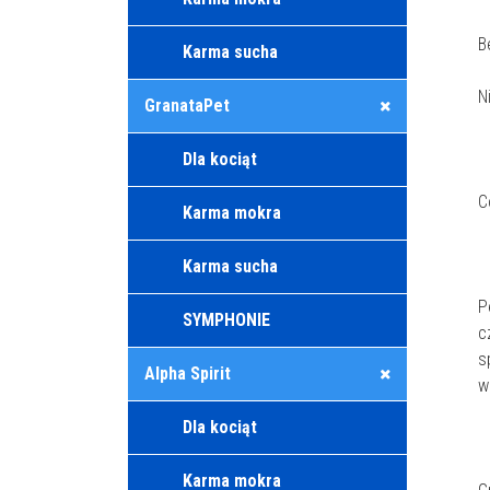
B
Karma sucha
N
GranataPet
Dla kociąt
C
Karma mokra
Karma sucha
P
SYMPHONIE
c
s
Alpha Spirit
w
Dla kociąt
Karma mokra