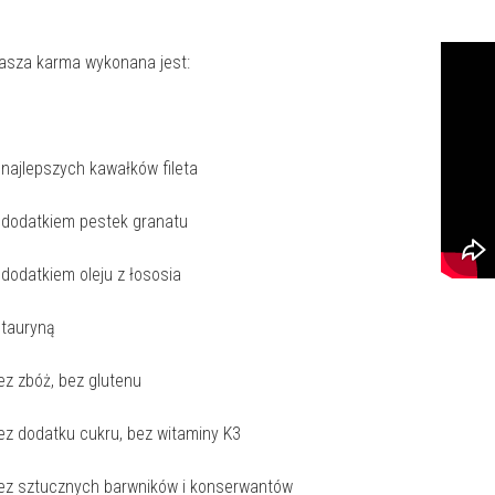
asza karma wykonana jest:
 najlepszych kawałków fileta
 dodatkiem pestek granatu
 dodatkiem oleju z łososia
 tauryną
ez zbóż, bez glutenu
ez dodatku cukru, bez witaminy K3
ez sztucznych barwników i konserwantów