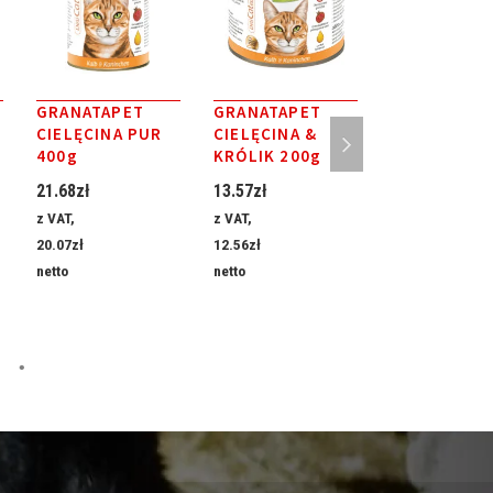
GRANATAPET
GRANATAPET
GRANATAPE
CIELĘCINA PUR
CIELĘCINA &
DELICATESS
400g
KRÓLIK 200g
KITTEN DR
300g
21.68
zł
13.57
zł
34.87
zł
z VAT,
z VAT,
z VAT,
20.07
zł
12.56
zł
32.29
zł
netto
netto
netto