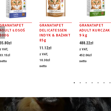
GRANATAPET
GRANATAPET
GRANATAPET
ADULT ŁOSOŚ
DELICATESSEN
ADULT KURCZAK
300G
INDYK & BAŻANT
9 kg
85g
35.80
zł
488.22
zł
11.12
zł
z VAT,
z VAT,
z VAT,
33.15
zł
452.06
zł
10.30
zł
netto
netto
netto