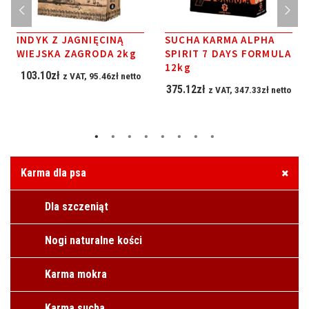
INDYK Z JAGNIĘCINĄ
SUCHA KARMA ALPHA
WIEJSKA ZAGRODA 2kg
SPIRIT 7 DAYS FORMULA
12kg
103.10
zł
z VAT,
95.46
zł
netto
375.12
zł
z VAT,
347.33
zł
netto
Karma dla psa
Dla szczeniąt
Nogi naturalne kości
Karma mokra
Karma sucha