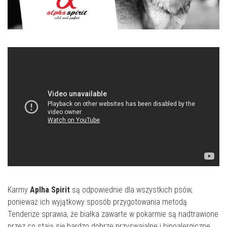
Karmy
Aplha Spirit
są odpowiednie dla wszystkich psów,
ponieważ ich wyjątkowy sposób przygotowania metodą
Tenderize sprawia, że białka zawarte w pokarmie są nadtrawione
przez co stają się bardzo dobrze przyswajalne i hipoalergiczne.