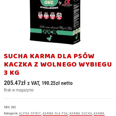
SUCHA KARMA DLA PSÓW
KACZKA Z WOLNEGO WYBIEGU
3 KG
205.47
zł
z VAT,
190.25
zł
netto
Brak w magazynie
SKU:
262
Kategorie:
ALPHA SPIRIT
,
KARMA DLA PSA
,
KARMA SUCHA
,
KARMA