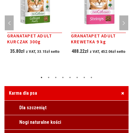
GRANATAPET ADULT
GRANATAPET ADULT
KURCZAK 300g
KREWETKA 9 kg
35.80
zł
488.22
zł
z VAT,
33.15
zł
netto
z VAT,
452.06
zł
netto
Karma dla psa
Dla szczeniąt
Nogi naturalne kości