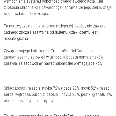
wzmocnienia systemu odpornościowego Twojego Kota. Olej
z łososia chroni skórę czworonoga i sprawia, że jego sierść staje
się jedwabista i błyszcząca.
Ta nadzwyczajna mokra karma najlepszej jakości, nie zawiera
żadnego zboża i jest wolna od glutenu, dzięki czemu jest
hipoalergiczna.
Żywiąc swojego kota karmą GranataPet DeliCatessen
zapewniasz mu zdrowie i witalność, a bogata gama smaków
sprawia, że zadowolimy nawet najbardziej wymagające koty!
Skład: Łosoś i mięso z indyka 72% (łosoś 20%, indyk 52%: mięso,
serca, wątroba), bulion z łososia i indyka 25%, pestki granatu 1%,
olej z łososia 1%, minerały 1%
Żywiąc swojego pupila karmą
GranataPet
zapewniasz mu