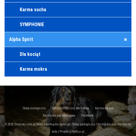
Karma sucha
SYMPHONIE
Alpha Spirit
Dla kociąt
Karma mokra
Sklep zoologiczny
Sklep zoologiczny Warszawa
Karma dla psa
Karma dla psa Warszawa
Facebook
© 2026 Smaczki.com.pl Sklep z karmą dla zwierząt | Sklep zoologiczny | Karma dla psa | Karma dla
kota | Projekt
GiftsRus.pl