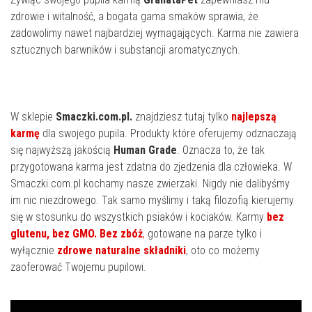
zdrowie i witalność, a bogata gama smaków sprawia, że
zadowolimy nawet najbardziej wymagających. Karma nie zawiera
sztucznych barwników i substancji aromatycznych.
W sklepie
Smaczki.com.pl.
znajdziesz tutaj tylko
najlepszą
karmę
dla swojego pupila. Produkty które oferujemy odznaczają
się najwyższą jakością
Human Grade
. Oznacza to, że tak
przygotowana karma jest zdatna do zjedzenia dla człowieka. W
Smaczki.com.pl kochamy nasze zwierzaki. Nigdy nie dalibyśmy
im nic niezdrowego. Tak samo myślimy i taką filozofią kierujemy
się w stosunku do wszystkich psiaków i kociaków. Karmy
bez
glutenu, bez GMO. Bez zbóż
,
gotowane na parze tylko i
wyłącznie
zdrowe naturalne składniki
, oto co możemy
zaoferować Twojemu pupilowi.