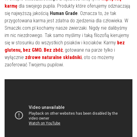
karmę
dla swojego pupila. Produkty które oferujemy odznaczają
się najwyższą jakością
Human Grade
. Oznacza to, że tak
przygotowana karma jest zdatna do zjedzenia dla człowieka. W
Smaczki.com.pl kochamy nasze zwierzaki. Nigdy nie dalibyśmy
im nic niezdrowego. Tak samo myślimy i taką filozofią kierujemy
się w stosunku do wszystkich psiaków i kociaków. Karmy
bez
glutenu, bez GMO. Bez zbóż
,
gotowane na parze tylko i
wyłącznie
zdrowe naturalne składniki
, oto co możemy
zaoferować Twojemu pupilowi.