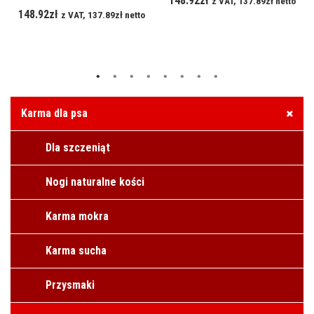
148.92
zł
z VAT,
137.89
zł
netto
148.92
zł
z VAT,
137.89
zł
netto
Karma dla psa
Dla szczeniąt
Nogi naturalne kości
Karma mokra
Karma sucha
Przysmaki