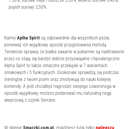
7,50%, surowe oleje i tłuszcze 5,30%, włókno surowe 0,40%,
popiół surowy 2,50%.
Karmy
Aplha Spirit
są odpowiednie dla wszystkich psów,
ponieważ ich wyjątkowy sposób przygotowania metodą
Tenderize sprawia, że białka zawarte w pokarmie są nadtrawione
przez co stają się bardzo dobrze przyswajalne i hipoalergiczne.
Alpha Spirit to także smaczne przekąski w 7 wariantach
smakowych i 5 funkcyjnych. Doskonale sprawdzą się podczas
treningów z twoim psem oraz zmotywują do nauki kolejnej
komendy. A jeśli chciałbyś nagrodzić swojego czworonoga w
sposób wyjątkowy, możesz podarować mu naturalną nogę
wieprzową z szynki Serrano.
W sklepie
Smaczki.com.pl.
znajdziesz tutaj tylko
najlepszą