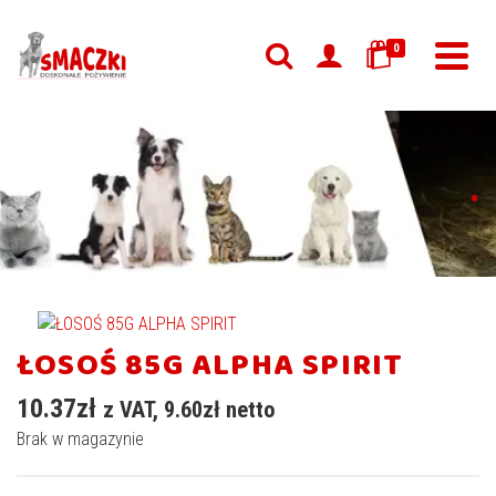
0
.
ŁOSOŚ 85G ALPHA SPIRIT
10.37
zł
z VAT,
9.60
zł
netto
Brak w magazynie