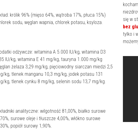
kochamy
niezdro
kład: królik 96% (mięso 64%, wątroba 17%, płuca 15%)
się w s
hlorek sodu, węglan wapnia, chlorek potasu, ksyloza.
bez gl
tylko i
możemy
odatki odżywcze: witamina A 5.000 IU/kg, witamina D3
35 IU/kg, witamina E 41 mg/kg, tauryna 1.000 mg/kg
ęglan żelaza 3,29 mg/kg, pięciowodny siarczan miedzi 2,5
g/kg, tlenek manganu 10,3 mg/kg, jodek potasu 131
g/kg, tlenek cynku 8 mg/kg, selenin sodu 13,7 mg/kg.
kładniki analityczne: wilgotność 81,00%, białko surowe
,70%, surowe oleje i tłuszcze 4,00%, włókno surowe
,30%, popiół surowy 1,90%.