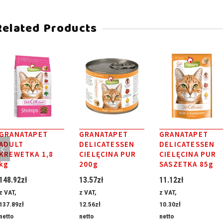
Related Products
GRANATAPET
GRANATAPET
GRANATAPET
ADULT
DELICATESSEN
DELICATESSEN
KREWETKA 1,8
CIELĘCINA PUR
CIELĘCINA PUR
kg
200g
SASZETKA 85g
148.92
zł
13.57
zł
11.12
zł
z VAT,
z VAT,
z VAT,
137.89
zł
12.56
zł
10.30
zł
netto
netto
netto