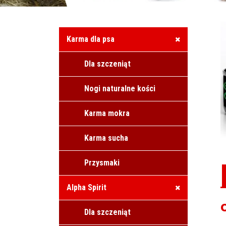
Karma dla psa
Dla szczeniąt
Nogi naturalne kości
Karma mokra
Karma sucha
Przysmaki
Alpha Spirit
Dla szczeniąt