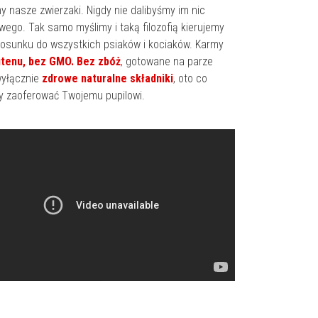
 nasze zwierzaki. Nigdy nie dalibyśmy im nic
wego. Tak samo myślimy i taką filozofią kierujemy
tosunku do wszystkich psiaków i kociaków. Karmy
utenu, bez GMO. Bez zbóż
,
gotowane na parze
 wyłącznie
zdrowe naturalne składniki
, oto co
 zaoferować Twojemu pupilowi.