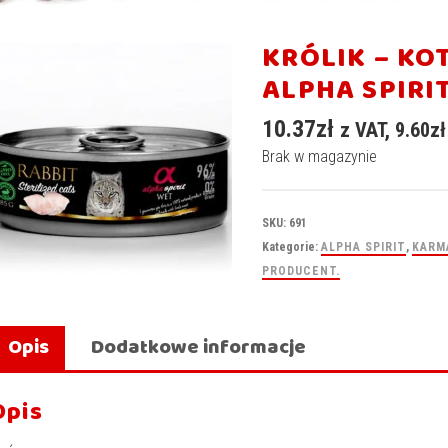
KRÓLIK – KO
ALPHA SPIRI
10.37
zł
z VAT,
9.60
zł
Brak w magazynie
SKU:
691
Kategorie:
ALPHA SPIRIT
,
KARM
PRODUCENT.
Opis
Dodatkowe informacje
Opis