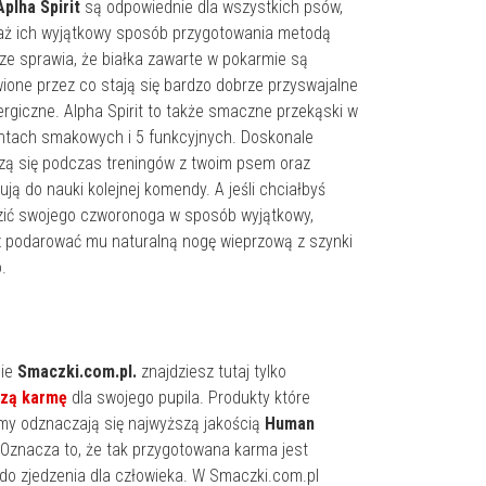
Aplha Spirit
są odpowiednie dla wszystkich psów,
aż ich wyjątkowy sposób przygotowania metodą
ze sprawia, że białka zawarte w pokarmie są
ione przez co stają się bardzo dobrze przyswajalne
lergiczne. Alpha Spirit to także smaczne przekąski w
ntach smakowych i 5 funkcyjnych. Doskonale
ą się podczas treningów z twoim psem oraz
ją do nauki kolejnej komendy. A jeśli chciałbyś
zić swojego czworonoga w sposób wyjątkowy,
 podarować mu naturalną nogę wieprzową z szynki
.
pie
Smaczki.com.pl.
znajdziesz tutaj tylko
szą karmę
dla swojego pupila. Produkty które
my odznaczają się najwyższą jakością
Human
 Oznacza to, że tak przygotowana karma jest
do zjedzenia dla człowieka. W Smaczki.com.pl