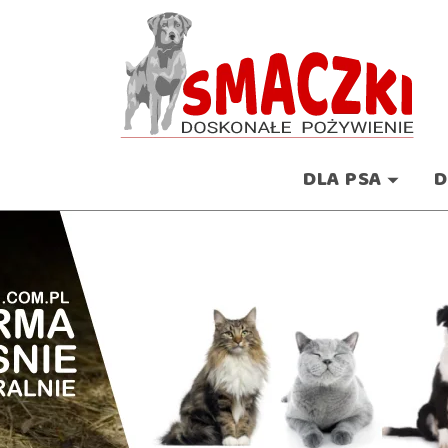
DLA PSA
D