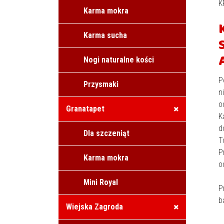
K
Karma mokra
Karma sucha
Nogi naturalne kości
P
Przysmaki
n
o
Granatapet
K
d
Dla szczeniąt
T
P
Karma mokra
o
Mini Royal
P
b
Wiejska Zagroda