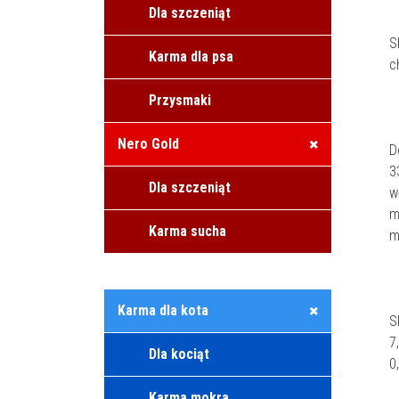
Dla szczeniąt
S
Karma dla psa
c
Przysmaki
Nero Gold
D
3
Dla szczeniąt
w
m
Karma sucha
m
Karma dla kota
S
7
Dla kociąt
0
Karma mokra