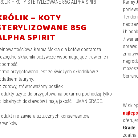
RÓLIK – KOTY STERYLIZOWANE 85G ALPHA SPIRIT
Karmy
poniew
KRÓLIK – KOTY
Tenderi
STERYLIZOWANE 85G
nadtraw
i hipoa
ALPHA SPIRIT
7 waria
sprawdz
ełnowartościowa Karma Mokra dla kotów dostarcza
zmotywu
iezbędne składniki odżywcze wspomagające trawienie i
nagrod
dporność.
możesz
arma przygotowana jest ze świeżych składników z
Serrano
odatkiem tauryny.
o zdrowy, zrównoważony posiłek.
rodukty użyte do przygotowania pokarmu pochodzą tylko
d lokalnych dostawców i mają jakość HUMAN GRADE.
W skle
najlep
rodukt nie zawiera sztucznych konserwantów i
oferuje
arwników.
Grade
.
zdatna 