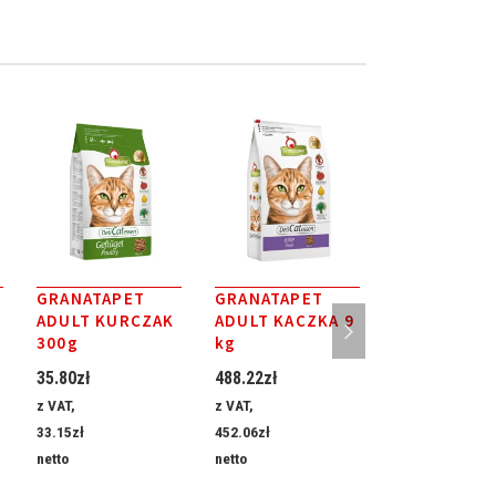
GRANATAPET
GRANATAPET
GRANATAPE
ADULT KURCZAK
ADULT KACZKA 9
DELICATESS
300g
kg
INDYK & BA
85g
35.80
zł
488.22
zł
11.12
zł
z VAT,
z VAT,
z VAT,
33.15
zł
452.06
zł
10.30
zł
netto
netto
netto