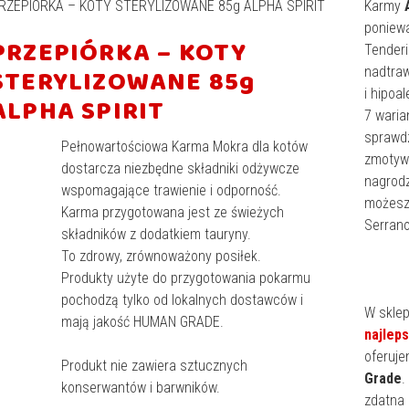
RZEPIÓRKA – KOTY STERYLIZOWANE 85g ALPHA SPIRIT
Karmy
poniew
PRZEPIÓRKA – KOTY
Tenderi
STERYLIZOWANE 85g
nadtraw
i hipoa
ALPHA SPIRIT
7 waria
sprawdz
Pełnowartościowa Karma Mokra dla kotów
zmotywu
dostarcza niezbędne składniki odżywcze
nagrod
wspomagające trawienie i odporność.
możesz
Karma przygotowana jest ze świeżych
Serrano
składników z dodatkiem tauryny.
To zdrowy, zrównoważony posiłek.
Produkty użyte do przygotowania pokarmu
pochodzą tylko od lokalnych dostawców i
W skle
mają jakość HUMAN GRADE.
najlep
oferuje
Produkt nie zawiera sztucznych
Grade
.
konserwantów i barwników.
zdatna 