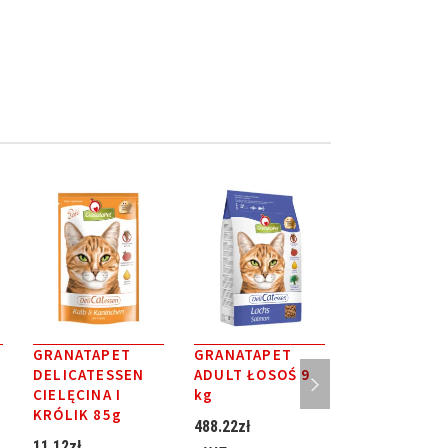
GRANATAPET
GRANATAPET
GRANATAPE
DELICATESSEN
ADULT ŁOSOŚ 9
ADULT ŁOS
CIELĘCINA I
kg
300G
KRÓLIK 85g
488.22
zł
35.80
zł
11.12
zł