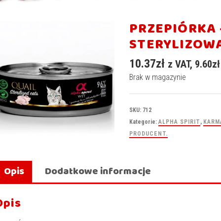
PRZEPIÓRKA 
STERYLIZOWA
10.37
zł
z VAT,
9.60
zł
Brak w magazynie
SKU:
712
Kategorie:
ALPHA SPIRIT
,
KARM
PRODUCENT.
Opis
Dodatkowe informacje
Opis