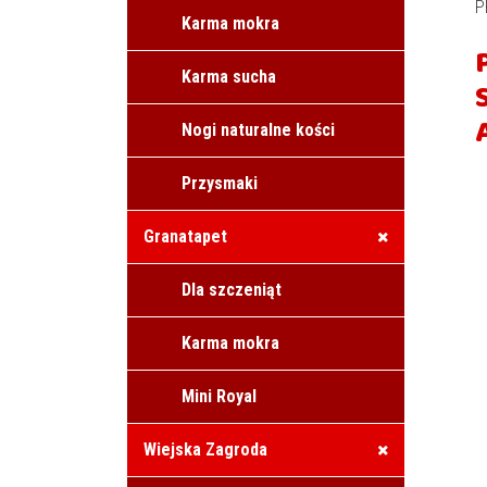
P
Karma mokra
Karma sucha
Nogi naturalne kości
Przysmaki
Granatapet
Dla szczeniąt
Karma mokra
Mini Royal
Wiejska Zagroda