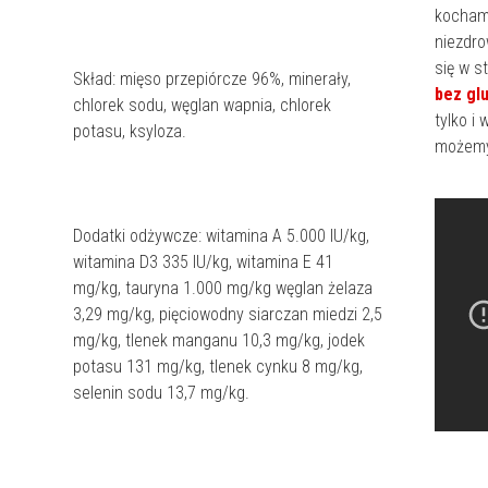
kochamy
niezdro
się w s
Skład: mięso przepiórcze 96%, minerały,
bez gl
chlorek sodu, węglan wapnia, chlorek
tylko i
potasu, ksyloza.
możemy
Dodatki odżywcze: witamina A 5.000 IU/kg,
witamina D3 335 IU/kg, witamina E 41
mg/kg, tauryna 1.000 mg/kg węglan żelaza
3,29 mg/kg, pięciowodny siarczan miedzi 2,5
mg/kg, tlenek manganu 10,3 mg/kg, jodek
potasu 131 mg/kg, tlenek cynku 8 mg/kg,
selenin sodu 13,7 mg/kg.