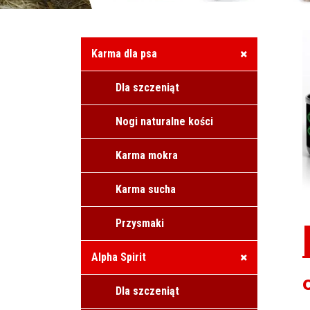
Karma dla psa
Dla szczeniąt
Nogi naturalne kości
Karma mokra
Karma sucha
Przysmaki
Alpha Spirit
Dla szczeniąt