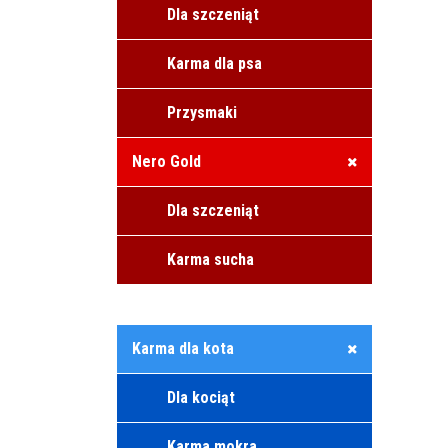
Dla szczeniąt
Karma dla psa
Przysmaki
Nero Gold
Dla szczeniąt
Karma sucha
Karma dla kota
Dla kociąt
Karma mokra