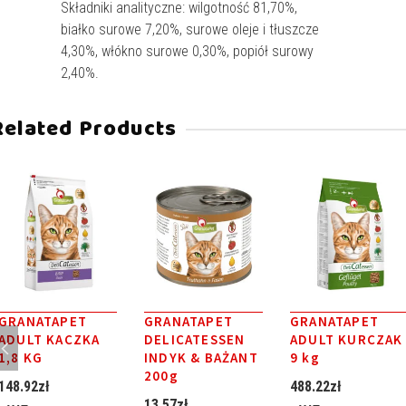
Składniki analityczne: wilgotność 81,70%,
białko surowe 7,20%, surowe oleje i tłuszcze
4,30%, włókno surowe 0,30%, popiół surowy
2,40%.
Related Products
GRANATAPET
GRANATAPET
GRANATAPET
ADULT KACZKA
DELICATESSEN
ADULT KURCZAK
1,8 KG
INDYK & BAŻANT
9 kg
200g
148.92
zł
488.22
zł
13.57
zł