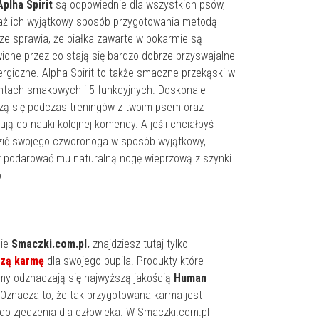
Aplha Spirit
są odpowiednie dla wszystkich psów,
aż ich wyjątkowy sposób przygotowania metodą
ze sprawia, że białka zawarte w pokarmie są
ione przez co stają się bardzo dobrze przyswajalne
lergiczne. Alpha Spirit to także smaczne przekąski w
ntach smakowych i 5 funkcyjnych. Doskonale
ą się podczas treningów z twoim psem oraz
ją do nauki kolejnej komendy. A jeśli chciałbyś
zić swojego czworonoga w sposób wyjątkowy,
 podarować mu naturalną nogę wieprzową z szynki
.
pie
Smaczki.com.pl.
znajdziesz tutaj tylko
szą karmę
dla swojego pupila. Produkty które
my odznaczają się najwyższą jakością
Human
 Oznacza to, że tak przygotowana karma jest
do zjedzenia dla człowieka. W Smaczki.com.pl