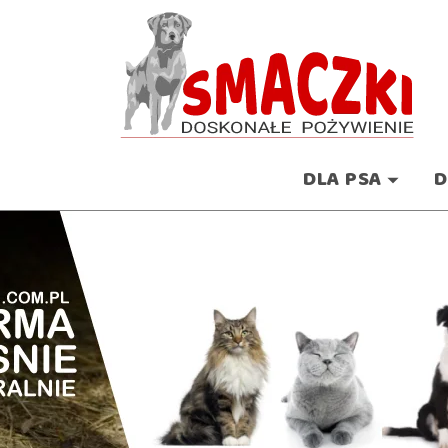
DLA PSA
D