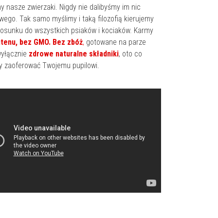
 nasze zwierzaki. Nigdy nie dalibyśmy im nic
wego. Tak samo myślimy i taką filozofią kierujemy
tosunku do wszystkich psiaków i kociaków. Karmy
utenu, bez GMO. Bez zbóż
,
gotowane na parze
 wyłącznie
zdrowe naturalne składniki
, oto co
 zaoferować Twojemu pupilowi.