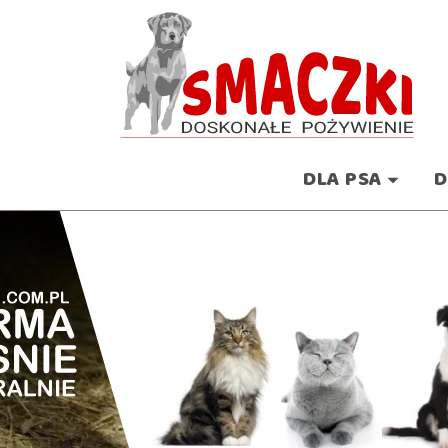
DLA PSA
D