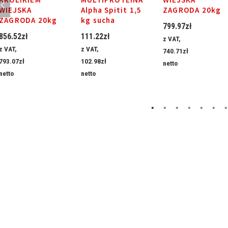
WIEJSKA
Alpha Spitit 1,5
ZAGRODA 20kg
ZAGRODA 20kg
kg sucha
799.97
zł
856.52
zł
111.22
zł
z VAT,
z VAT,
z VAT,
740.71
zł
793.07
zł
102.98
zł
netto
netto
netto