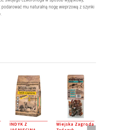
 podarować mu naturalną nogę wieprzową z szynki
.
INDYK Z
Wiejska Zagroda
Wiejska Za
JAGNIĘCINĄ
Tuńczyk
Białoryby