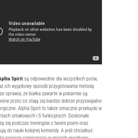
Aplha Spirit
są odpowiednie dla wszystkich psów,
aż ich wyjątkowy sposób przygotowania metodą
ze sprawia, że białka zawarte w pokarmie są
ione przez co stają się bardzo dobrze przyswajalne
lergiczne. Alpha Spirit to także smaczne przekąski w
ntach smakowych i 5 funkcyjnych. Doskonale
ą się podczas treningów z twoim psem oraz
ją do nauki kolejnej komendy. A jeśli chciałbyś
zić swojego czworonoga w sposób wyjątkowy,