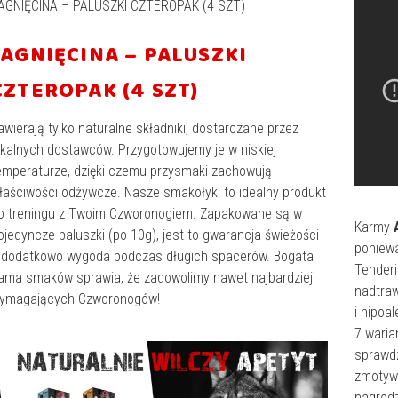
AGNIĘCINA – PALUSZKI CZTEROPAK (4 SZT)
JAGNIĘCINA – PALUSZKI
CZTEROPAK (4 SZT)
awierają tylko naturalne składniki, dostarczane przez
okalnych dostawców. Przygotowujemy je w niskiej
emperaturze, dzięki czemu przysmaki zachowują
łaściwości odżywcze. Nasze smakołyki to idealny produkt
o treningu z Twoim Czworonogiem. Zapakowane są w
Karmy
ojedyncze paluszki (po 10g), jest to gwarancja świeżości
poniew
 dodatkowo wygoda podczas długich spacerów. Bogata
Tenderi
ama smaków sprawia, że zadowolimy nawet najbardziej
nadtraw
ymagających Czworonogów!
i hipoa
7 waria
sprawdz
zmotywu
nagrod