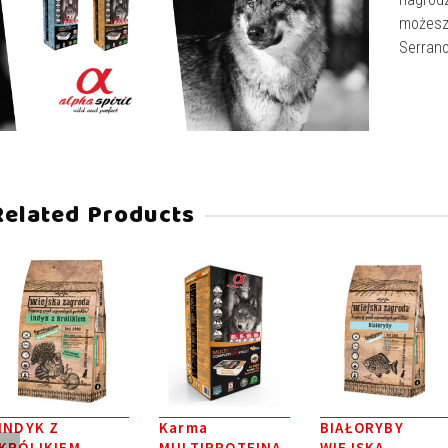
możesz
Serrano
Related Products
INDYK Z
Karma
BIAŁORYBY
KRÓLIKIEM
MULTIPROTEINA
WIEJSKA