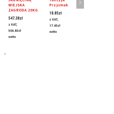
WIEJSKA
Przysmak
Przysmak
ZAGRODA 20KG
18.85
zł
18.85
zł
547.38
zł
z VAT,
z VAT,
z VAT,
17.45
zł
17.45
zł
506.83
zł
netto
netto
netto