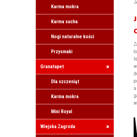
J
Karma mokra
Karma sucha
Nogi naturalne kości
Z
Przysmaki
l
t
w
Granatapet
d
p
Dla szczeniąt
a
g
Karma mokra
w
Mini Royal
Wiejska Zagroda