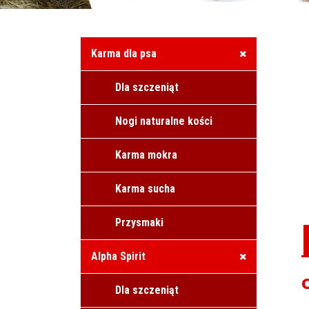
Karma dla psa
Dla szczeniąt
Nogi naturalne kości
Karma mokra
Karma sucha
Przysmaki
Alpha Spirit
Dla szczeniąt