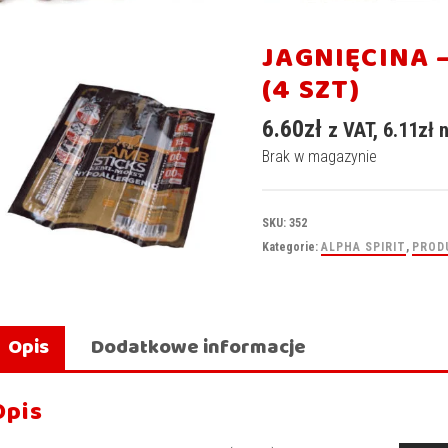
JAGNIĘCINA 
(4 SZT)
6.60
zł
z VAT,
6.11
zł
n
Brak w magazynie
SKU:
352
Kategorie:
ALPHA SPIRIT
,
PROD
Opis
Dodatkowe informacje
Opis