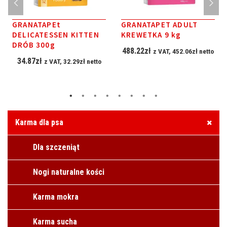
GRANATAPEt
GRANATAPET ADULT
DELICATESSEN KITTEN
KREWETKA 9 kg
DRÓB 300g
488.22
zł
z VAT,
452.06
zł
netto
34.87
zł
z VAT,
32.29
zł
netto
Karma dla psa
Dla szczeniąt
Nogi naturalne kości
Karma mokra
Karma sucha