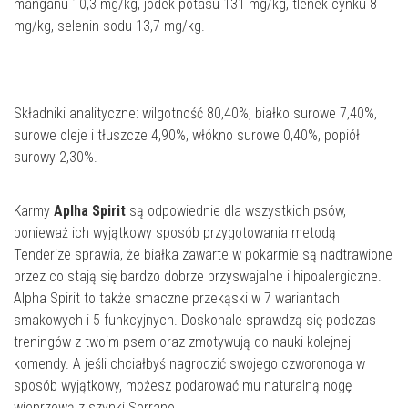
manganu 10,3 mg/kg, jodek potasu 131 mg/kg, tlenek cynku 8
mg/kg, selenin sodu 13,7 mg/kg.
Składniki analityczne: wilgotność 80,40%, białko surowe 7,40%,
surowe oleje i tłuszcze 4,90%, włókno surowe 0,40%, popiół
surowy 2,30%.
Karmy
Aplha Spirit
są odpowiednie dla wszystkich psów,
ponieważ ich wyjątkowy sposób przygotowania metodą
Tenderize sprawia, że białka zawarte w pokarmie są nadtrawione
przez co stają się bardzo dobrze przyswajalne i hipoalergiczne.
Alpha Spirit to także smaczne przekąski w 7 wariantach
smakowych i 5 funkcyjnych. Doskonale sprawdzą się podczas
treningów z twoim psem oraz zmotywują do nauki kolejnej
komendy. A jeśli chciałbyś nagrodzić swojego czworonoga w
sposób wyjątkowy, możesz podarować mu naturalną nogę
wieprzową z szynki Serrano.