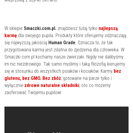
W sklepie
Smaczki.com.pl.
znajdziesz tutaj tylko
najlepszą
karmę
dla swojego pupila. Produkty które oferujemy odznaczają
się najwyższą jakością
Human Grade
. Oznacza to, że tak
przygotowana karma jest zdatna do zjedzenia dla człowieka. W
Smaczki.com.pl kochamy nasze zwierzaki. Nigdy nie dalibyśmy
im nic niezdrowego. Tak samo myślimy i taką filozofią kierujemy
się w stosunku do wszystkich psiaków i kociaków. Karmy
bez
glutenu, bez GMO. Bez zbóż
,
gotowane na parze tylko i
wyłącznie
zdrowe naturalne składniki
, oto co możemy
zaoferować Twojemu pupilowi.