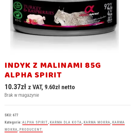
INDYK Z MALINAMI 85G
ALPHA SPIRIT
10.37
zł
z VAT,
9.60
zł
netto
Brak w magazynie
SKU:
677
Kategorie:
ALPHA SPIRIT
,
KARMA DLA KOTA
,
KARMA MOKRA
,
KARMA
MOKRA
,
PRODUCENT.