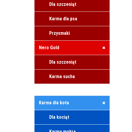
Dla szczeniąt
Karma dla psa
Przysmaki
Nero Gold
Dla szczeniąt
Karma sucha
Karma dla kota
Dla kociąt
Karma mokra