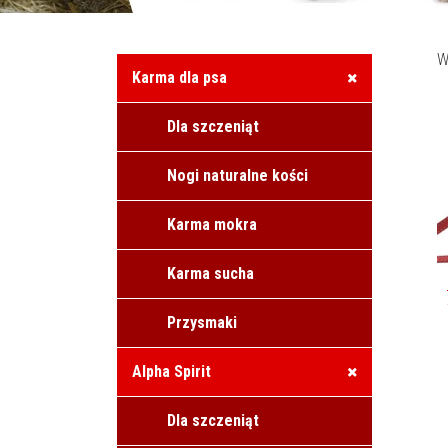
W
Karma dla psa
Dla szczeniąt
Nogi naturalne kości
Karma mokra
Karma sucha
Przysmaki
Alpha Spirit
Dla szczeniąt