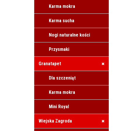
Karma mokra
Karma sucha
Nogi naturalne kości
Przysmaki
Granatapet
Dla szczeniąt
Karma mokra
Mini Royal
Wiejska Zagroda