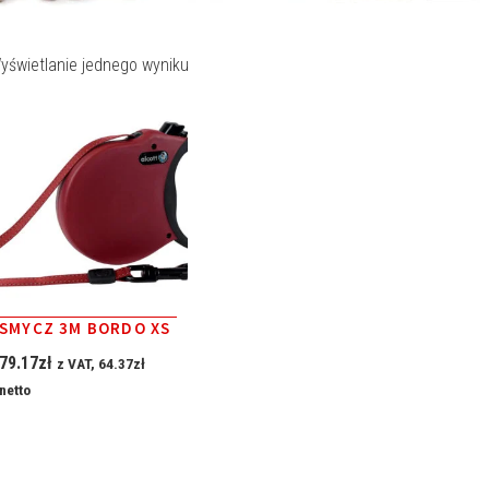
yświetlanie jednego wyniku
SMYCZ 3M BORDO XS
79.17
zł
z VAT,
64.37
zł
netto