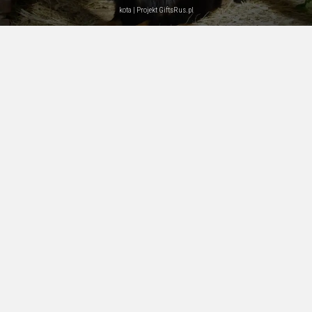
kota | Projekt
GiftsRus.pl